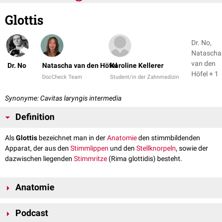
Glottis
Dr. No,
Natascha
van den
Dr. No
Natascha van den Höfel
Karoline Kellerer
Höfel + 1
DocCheck Team
Student/in der Zahnmedizin
Synonyme: Cavitas laryngis intermedia
Definition
Als
Glottis
bezeichnet man in der
Anatomie
den stimmbildenden
Apparat, der aus den
Stimmlippen
und den
Stellknorpeln
, sowie der
dazwischen liegenden
Stimmritze
(Rima glottidis) besteht.
Anatomie
Die Glottis bildet das mittlere Stockwerk des
Kehlkopfs
(Larynx). Die
Podcast
Weite der Stimmritze ist maßgeblich von der Positionierung der