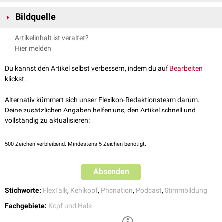
Stellknorpel abhängig. Sie können durch die ansetzenden Muskeln
(
Musculus cricoarytaenoideus lateralis
,
Musculus cricoarytaenoideus
Bildquelle
posterior
) so positioniert werden, dass sich die Weite der Stimmritze von
Bildquelle Podcast: © Radovan Zierik /
Pexels
einem schmalen Spalt bis zu einem weiten Dreieck variieren lässt.
Artikelinhalt ist veraltet?
Darüber hinaus können die Stellknorpel verschiedene Drehbewegungen
Hier melden
ausüben und dadurch zusätzlich den Spannungsgrad der Stimmlippen
beeinflussen.
Du kannst den Artikel selbst verbessern, indem du auf
Bearbeiten
klickst.
FlexTalk - Der Kehlkopf
Alternativ kümmert sich unser Flexikon-Redaktionsteam darum.
Deine zusätzlichen Angaben helfen uns, den Artikel schnell und
vollständig zu aktualisieren:
500
Zeichen verbleibend. Mindestens 5 Zeichen benötigt.
Absenden
Stichworte:
FlexTalk
,
Kehlkopf
,
Phonation
,
Podcast
,
Stimmbildung
Fachgebiete:
Kopf und Hals