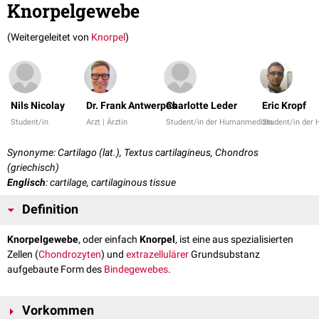
Knorpelgewebe
(Weitergeleitet von
Knorpel
)
Nils Nicolay
Dr. Frank Antwerpes
Charlotte Leder
Eric Kropf
Student/in
Arzt | Ärztin
Student/in der Humanmedizin
Student/in der
Synonyme: Cartilago (lat.), Textus cartilagineus, Chondros
(griechisch)
Englisch
: cartilage, cartilaginous tissue
Definition
Knorpelgewebe
, oder einfach
Knorpel
, ist eine aus spezialisierten
Zellen (
Chondrozyten
) und
extrazellulärer
Grundsubstanz
aufgebaute Form des
Bindegewebes
.
Vorkommen