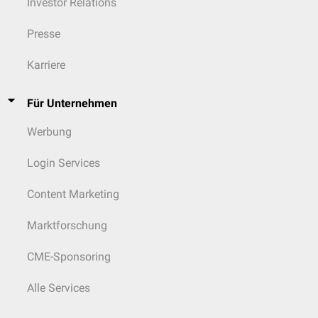
Je nach Beschaffenheit und Aufbau der Knorpelmatrix unterscheidet
Investor Relations
man drei Formen des Knorpels:
Presse
Hyaliner Knorpel
Elastischer Knorpel
Karriere
Faserknorpel
Für Unternehmen
Werbung
Login Services
Content Marketing
Marktforschung
CME-Sponsoring
Alle Services