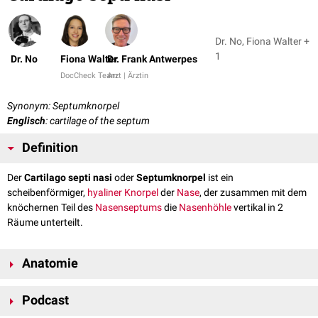
Dr. No, Fiona Walter +
1
Dr. No
Fiona Walter
Dr. Frank Antwerpes
DocCheck Team
Arzt | Ärztin
Synonym: Septumknorpel
Englisch
: cartilage of the septum
Definition
Der
Cartilago septi nasi
oder
Septumknorpel
ist ein
scheibenförmiger,
hyaliner Knorpel
der
Nase
, der zusammen mit dem
knöchernen Teil des
Nasenseptums
die
Nasenhöhle
vertikal in 2
Räume unterteilt.
Anatomie
Der Septumknorpel ist in seinem Zentrum etwas dünner als an den
Podcast
Rändern.