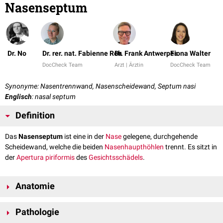
Nasenseptum
Dr. No
Dr. rer. nat. Fabienne Reh
Dr. Frank Antwerpes
Fiona Walter
DocCheck Team
Arzt | Ärztin
DocCheck Team
Synonyme: Nasentrennwand, Nasenscheidewand, Septum nasi
Englisch
: nasal septum
Definition
Das
Nasenseptum
ist eine in der
Nase
gelegene, durchgehende
Scheidewand, welche die beiden
Nasenhaupthöhlen
trennt. Es sitzt in
der
Apertura piriformis
des
Gesichtsschädels
.
Anatomie
Das Nasenseptum besteht aus einem hinteren
knöchernen
und einem
Pathologie
vorderen,
knorpeligen
Anteil. Der knöcherne Anteil wird vom