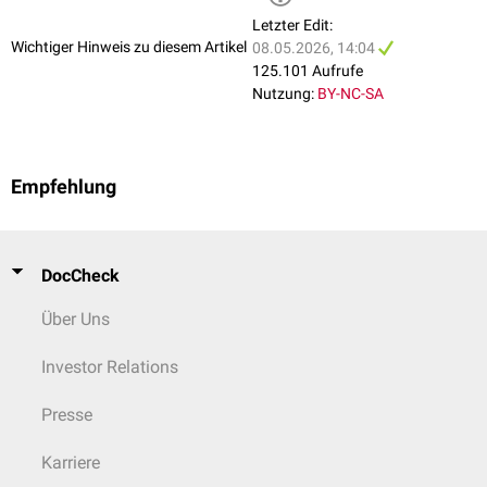
Letzter Edit:
Wichtiger Hinweis zu diesem Artikel
08.05.2026, 14:04
1) 3D-Modell - Querschnitt der Nase 2) Präparat des Nasenseptums 3)
125.101 Aufrufe
CT-Aufnahme 4) Transversalschnitt Kopf 3) Frontalschnitt
Nutzung:
BY-NC-SA
Empfehlung
Diagnostik
Nasenendoskopie
Rhinometrie
Rhinomanometrie
DocCheck
Computertomografie
Über Uns
Investor Relations
Presse
Karriere