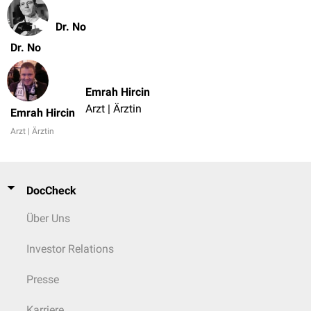
Dr. No
Dr. No
Emrah Hircin
Arzt | Ärztin
Emrah Hircin
Arzt | Ärztin
DocCheck
Über Uns
Investor Relations
Presse
Karriere