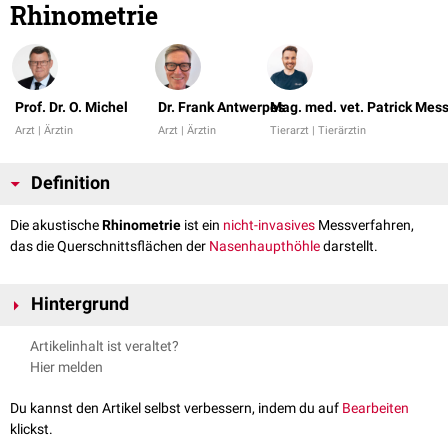
Rhinometrie
Prof. Dr. O. Michel
Dr. Frank Antwerpes
Mag. med. vet. Patrick Mes
Arzt | Ärztin
Arzt | Ärztin
Tierarzt | Tierärztin
Definition
Die akustische
Rhinometrie
ist ein
nicht-invasives
Messverfahren,
das die Querschnittsflächen der
Nasenhaupthöhle
darstellt.
Hintergrund
Durch die Rhinometrie ist es möglich, den
Nasenquerschnitt
zu
Artikelinhalt ist veraltet?
bestimmen und damit eine Information über mögliche obstruktive
Hier melden
Veränderungen und deren Lage relativ zum
Naseneingang
bzw.
Vestibulum nasi
zu gewinnen. Die Untersuchungstechnik basiert auf der
Du kannst den Artikel selbst verbessern, indem du auf
Bearbeiten
Analyse von reflektierten
Schallwellen
der
Nasenhaupthöhle
.
klickst.