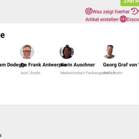
Zitat 
Was zeigt hierher
Artikel erstellen
Disco
le
iam Dodegge
Dr. Frank Antwerpes
Karin Auschner
Georg Graf von
Arzt | Ärztin
Medizinische/r Fachangestellte/r
Arzt | Ärztin
a