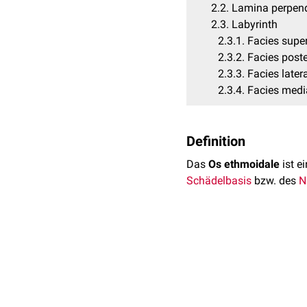
2.2
Lamina perpend
2.3
Labyrinth
2.3.1
Facies super
2.3.2
Facies poste
2.3.3
Facies latera
2.3.4
Facies medi
Definition
Das
Os ethmoidale
ist ei
Schädelbasis
bzw. des
N