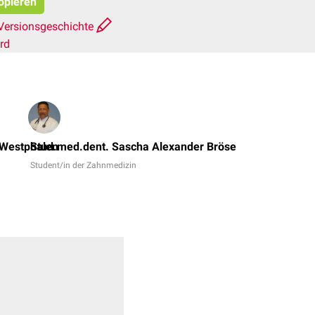
kopieren
Versionsgeschichte
rd
Dr.
No,
 Westphalen
Stud.med.dent. Sascha Alexander Bröse
Dr.
Student/in der Zahnmedizin
med.
Miriam
Dodegge
+
7