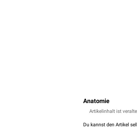
Anatomie
Das Os ethmoidale ist an
Artikelinhalt ist veralt
lässt sich in 4 Abschnitte
Du kannst den Artikel se
(
Labyrinthus ethmoidalis