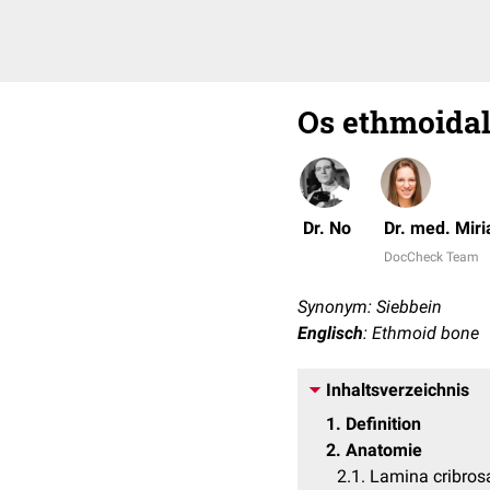
Os ethmoida
Dr. No
Dr. med. Mir
DocCheck Team
Synonym: Siebbein
Englisch
: Ethmoid bone
Inhaltsverzeichnis
1
Definition
2
Anatomie
2.1
Lamina cribros