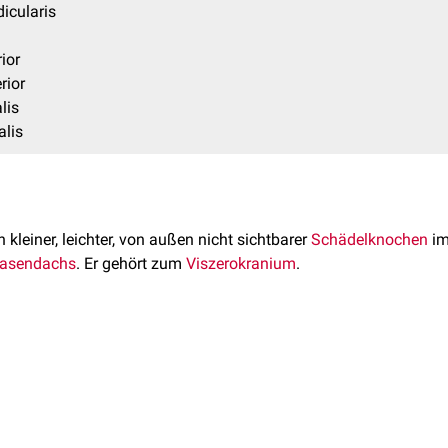
icularis
ior
rior
lis
alis
n kleiner, leichter, von außen nicht sichtbarer
Schädelknochen
im
asendachs
. Er gehört zum
Viszerokranium
.