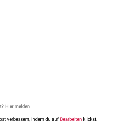
 der Bildung der
et?
Hier melden
Schädelhöhle
, der
Nasenhöhle
und der
Orbita
be
 gliedern: die
Lamina cribrosa
, die
Lamina perpendicularis
und d
lbst verbessern, indem du auf
Bearbeiten
klickst.
).