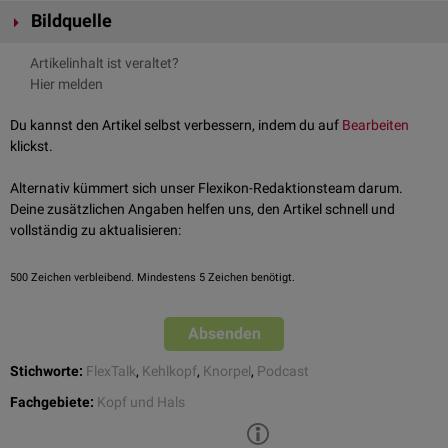
Eingriffes wird als
Thyreotomie
bezeichnet.
thyroepiglotticum
an, das den
Epiglottisstiel
mit der Rückseite des
Bildquelle
Schildknorpels verbindet.
Bildquelle Podcast Kehlkopf: © Radovan Zierik /
Pexels
Artikelinhalt ist veraltet?
Am
kaudalen
Ende der Cartilago thyroidea befindet sich noch eine
Bildquelle Podcast Hals: © Midjourney
Hier melden
weitere, aber nur schwach ausgeprägte Einkerbung, die
Incisura
thyroidea inferior
. Auf den beiden Seitenflächen des Schildknorpels
Du kannst den Artikel selbst verbessern, indem du auf
Bearbeiten
verläuft eine
Linea obliqua
, welche die Flächen jeweils schräg unterteilt.
klickst.
Der Schildknorpel ist die anatomische Grundlage des von außen
sichtbaren
Adamsapfels
. Er ist beim Mann ausgeprägter.
FlexTalk - Der Kehlkopf
Alternativ kümmert sich unser Flexikon-Redaktionsteam darum.
Deine zusätzlichen Angaben helfen uns, den Artikel schnell und
vollständig zu aktualisieren:
500
Zeichen verbleibend. Mindestens 5 Zeichen benötigt.
Absenden
Stichworte:
FlexTalk
,
Kehlkopf
,
Knorpel
,
Podcast
Fachgebiete:
Kopf und Hals