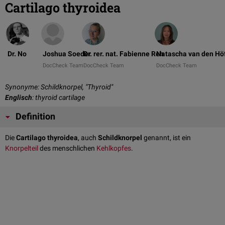
Cartilago thyroidea
Dr. No
Joshua Soeder
Dr. rer. nat. Fabienne Reh
Natascha van den Hö
DocCheck Team
DocCheck Team
DocCheck Team
Synonyme: Schildknorpel, "Thyroid"
Englisch
: thyroid cartilage
Definition
Die
Cartilago thyroidea
, auch
Schildknorpel
genannt, ist ein
Knorpelteil
des menschlichen
Kehlkopfes
.