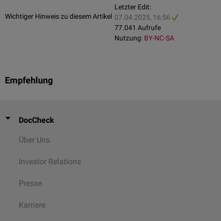
Letzter Edit:
Wichtiger Hinweis zu diesem Artikel
07.04.2025, 16:56
FlexTalk - Der Hals
77.041 Aufrufe
Nutzung:
BY-NC-SA
Muskelansätze
Folgende Muskeln haben ihren Ursprung bzw. Ansatz am Schildknorpel:
Empfehlung
Musculus thyrohyoideus
(vor der Linea obliqua)
Musculus sternothyroideus
(hinter der Linea obliqua)
Musculus constrictor pharyngis inferior
Musculus cricothyroideus
DocCheck
Darüber hinaus inserieren am Hinterrand einige Faserzüge des
Musculus
palatopharyngeus
.
Über Uns
An der Innenfläche inserieren:
Investor Relations
Musculus thyroepiglotticus
Musculus thyroarytaenoideus
Presse
Karriere