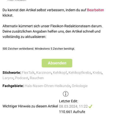
Bildgebung
Du kannst den Artikel selbst verbessern, indem du auf
Bearbeiten
FlexTalk - Der Kehlkopf
Zur
Ausbreitungsdiagnostik
, insbesondere von größeren Tumoren,
klickst.
erfolgt eine
kontrastmittelgestützte
Magnetresonanztomographie
(MRT) oder
Computertomographie
(CT). Besteht bereits eine
Infiltration
Alternativ kümmert sich unser Flexikon-Redaktionsteam darum.
von einzelnen
Lymphknoten
, empfiehlt sich zudem ein
Ganzkörper-FDG-
Deine zusätzlichen Angaben helfen uns, den Artikel schnell und
PET-CT
, um
Fernmetastasen
frühzeitig zu erkennen.
vollständig zu aktualisieren:
Biopsie
500
Zeichen verbleibend. Mindestens 5 Zeichen benötigt.
Kleine
Läsionen
der Kehlkopfschleimhaut sollten bereits bei der
Probenentnahme vollständig (
R0
)
exzidiert
werden, während bei
größeren Tumoren eine
Biopsie
aus dem Randbereich empfohlen wird.
Absenden
Stadien
Stichworte:
FlexTalk
,
Karzinom
,
Kehlkopf
,
Kehlkopfkrebs
,
Krebs
,
Basierend auf der
klinisch
bzw.
histopathologisch
beurteilten
Larynx
,
Podcast
,
Rauchen
Ausdehnung des
Karzinoms
wird eine Einteilung anhand der
TNM-
Fachgebiete:
Hals-Nasen-Ohren-Heilkunde
,
Onkologie
Klassifikation
angegeben und der Tumor so dem entsprechenden
Stadium zugeordnet:
Letzter Edit:
Stadium
T
N
M
Wichtiger Hinweis zu diesem Artikel
08.03.2024, 11:22
110.661 Aufrufe
0
Tis
N0
M0