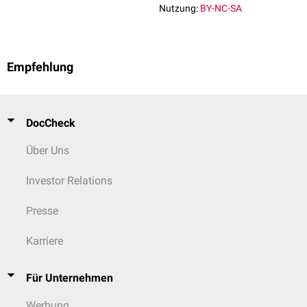
Nutzung:
BY-NC-SA
I
T1
N0
M0
II
T2
N0
M0
Empfehlung
III
T1, T2
N1
M0
T3
N0, N1
M0
DocCheck
IVA
T1, T2, T3
N2
M0
Über Uns
T4a
N0, N1, N2
M0
Investor Relations
IVB
jedes T
N3
M0
Presse
T4b
jedes N
M0
Karriere
IVC
jedes T
jedes N
M1
Für Unternehmen
Werbung