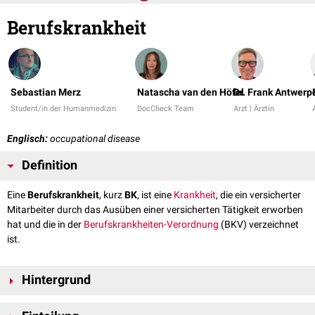
Berufskrankheit
Sebastian Merz
Natascha van den Höfel
Dr. Frank Antwerp
Student/in der Humanmedizin
DocCheck Team
Arzt | Ärztin
Englisch:
occupational disease
Definition
Eine
Berufskrankheit
, kurz
BK
, ist eine
Krankheit
, die ein versicherter
Mitarbeiter durch das Ausüben einer versicherten Tätigkeit erworben
hat und die in der
Berufskrankheiten-Verordnung
(BKV) verzeichnet
ist.
Hintergrund
Der Begriff der Berufskrankheit dient dazu, diese Krankheiten von den