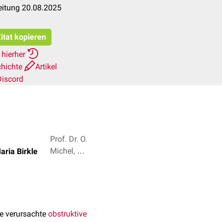
eitung 20.08.2025
itat kopieren
 hierher
chichte
Artikel
Discord
Prof. Dr. O.
Michel, Dr.
aria Birkle
Frank
Antwerpes
+ 3
e verursachte
obstruktive