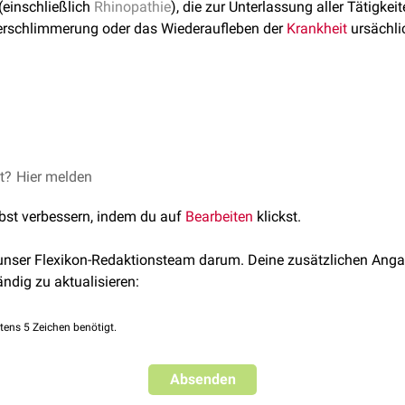
(einschließlich
Rhinopathie
), die zur Unterlassung aller Tätigke
 Verschlimmerung oder das Wiederaufleben der
Krankheit
ursächli
dem 29.04.1961 als
Berufskrankheit
anerkannt.
et?
4301
Hier melden
, abgerufen am 27.09.22
 Arbeit und Soziales - Hinweise zu den Berufskrankheiten Nr. 
lbst verbessern, indem du auf
Bearbeiten
klickst.
, 5101
, abgerufen am 27.09.22
el. Arbeitsmedizin, Fort- und Weiterbildung, Kurs B, Urban & Fisch
 unser Flexikon-Redaktionsteam darum. Deine zusätzlichen Anga
ändig zu aktualisieren:
tens 5 Zeichen benötigt.
Absenden