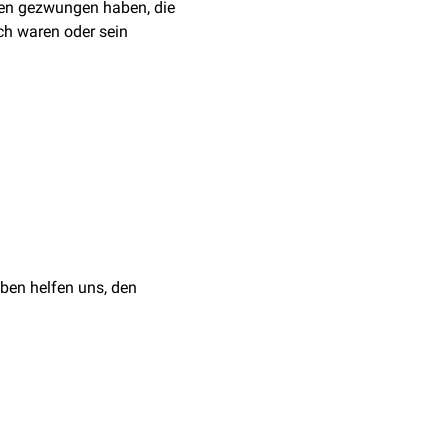
iten gezwungen haben, die
ch waren oder sein
1315, 2101, 2104, 2108
er Verlag, 1. Auflage
ben helfen uns, den