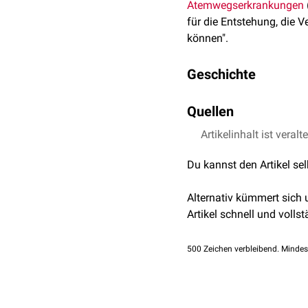
Atemwegserkrankungen
für die Entstehung, die
können".
Geschichte
Die Erkrankung ist seit 
Quellen
Artikelinhalt ist veralt
Merkblatt zur BK Nr. 
Bundesministerium für
Du kannst den Artikel se
bis 2110, 4301, 4302
G. Enderle, H.-J. Seid
Alternativ kümmert sich
Sept. 2003, S.163.
Artikel schnell und vollst
500
Zeichen verbleibend. Mindes