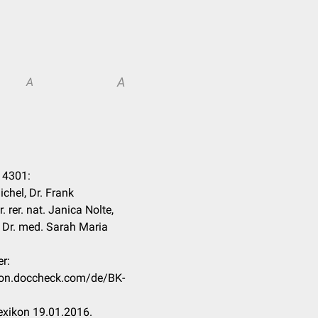
A
A
. 4301:
ichel, Dr. Frank
. rer. nat. Janica Nolte,
, Dr. med. Sarah Maria
r:
ikon.doccheck.com/de/BK-
xikon 19.01.2016.