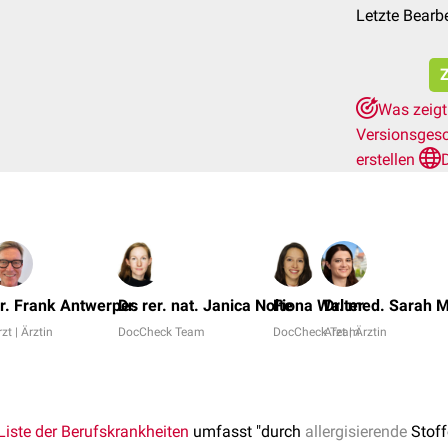
Letzte Bearb
Z
Was zeigt
Versionsges
erstellen
r. Frank Antwerpes
Dr. rer. nat. Janica Nolte
Fiona Walter
Dr. med. Sarah M
zt | Ärztin
DocCheck Team
DocCheck Team
Arzt | Ärztin
Liste der Berufskrankheiten
umfasst "durch
allergisierende
Stoff