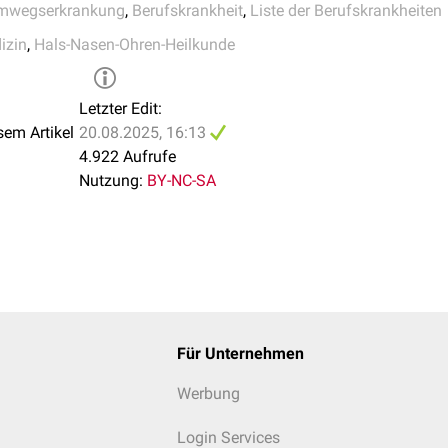
mwegserkrankung
,
Berufskrankheit
,
Liste der Berufskrankheiten
izin
,
Hals-Nasen-Ohren-Heilkunde
Letzter Edit:
sem Artikel
20.08.2025, 16:13
4.922 Aufrufe
Nutzung:
BY-NC-SA
Für Unternehmen
Werbung
Login Services