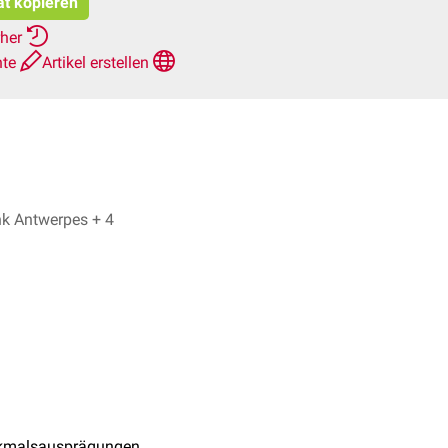
at kopieren
rher
hte
Artikel erstellen
Nils Nicolay, Dr. Frank Antwerpes + 4
erkmalsausprägungen