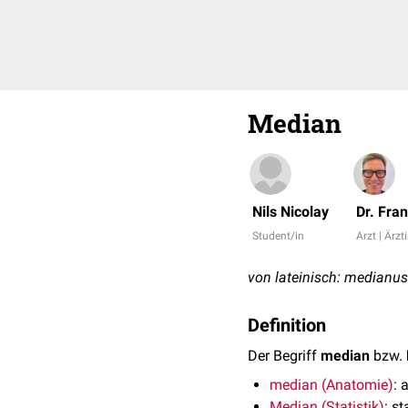
Median
Nils Nicolay
Dr. Fra
Student/in
Arzt | Ärzt
von lateinisch: medianus -
Definition
Der Begriff
median
bzw.
median (Anatomie)
: 
Median (Statistik)
: s