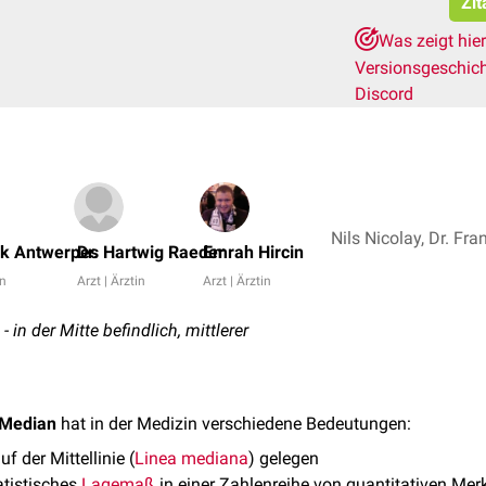
Zit
Was zeigt hie
Versionsgeschic
Discord
nk Antwerpes
Dr. Hartwig Raeder
Emrah Hircin
in
Arzt | Ärztin
Arzt | Ärztin
 in der Mitte befindlich, mittlerer
Median
hat in der Medizin verschiedene Bedeutungen:
auf der Mittellinie (
Linea mediana
) gelegen
tatistisches
Lagemaß
in einer Zahlenreihe von quantitativen M