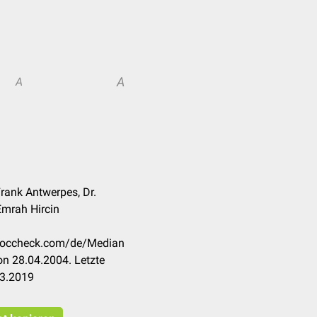
A
A
 Frank Antwerpes, Dr.
Emrah Hircin
n.doccheck.com/de/Median
n 28.04.2004. Letzte
03.2019