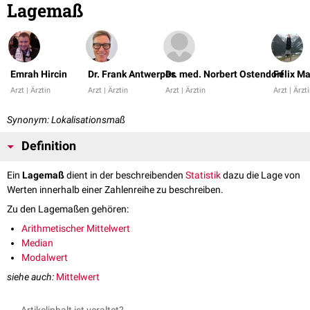
Lagemaß
Emrah Hircin
Dr. Frank Antwerpes
Dr. med. Norbert Ostendorf
Felix M
Arzt | Ärztin
Arzt | Ärztin
Arzt | Ärztin
Arzt | Ärzt
Synonym: Lokalisationsmaß
Definition
Ein
Lagemaß
dient in der beschreibenden
Statistik
dazu die Lage von
Werten innerhalb einer Zahlenreihe zu beschreiben.
Zu den Lagemaßen gehören:
Arithmetischer Mittelwert
Median
Modalwert
siehe auch:
Mittelwert