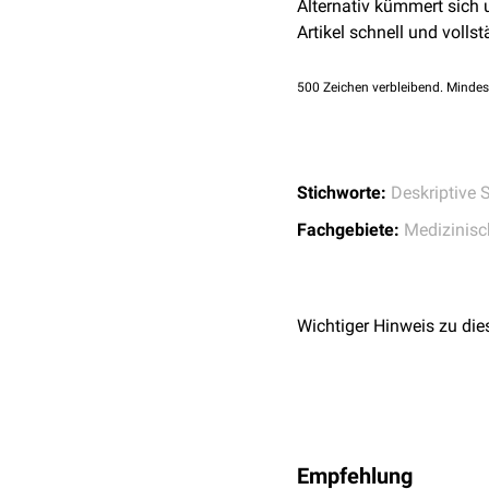
Alternativ kümmert sich
Die Anzahl der Einzel
Dieser mögliche Nachteil
Artikel schnell und vollst
Der arithmetische Mit
verleiten kann.
500
Zeichen verbleibend. Mindes
Stichworte:
Deskriptive S
Fachgebiete:
Medizinisch
Wichtiger Hinweis zu die
Empfehlung