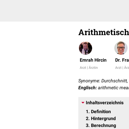
Arithmetisch
Emrah Hircin
Dr. Fr
Arzt | Ärztin
Arzt | Är
Synonyme: Durchschnitt, 
Englisch:
arithmetic mea
Inhaltsverzeichnis
1
Definition
2
Hintergrund
3
Berechnung