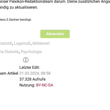
 unser Flexikon-Redaktionsteam darum. Deine zusätzlichen Anga
werte beträgt 7.
 ist bei der Interpretation des Mittelwerts zu beachten, da er z
ändig zu aktualisieren:
telwert berechnet sich also als
280 / 7 = 40
.
tens 5 Zeichen benötigt.
Absenden
tatistik
,
Lagemaß
,
Mittelwert
e Statistik
,
Psychologie
Letzter Edit:
sem Artikel
21.03.2024, 08:58
37.328 Aufrufe
Nutzung:
BY-NC-SA