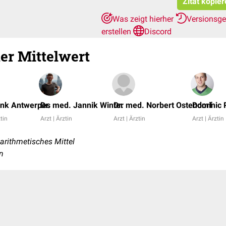
Zitat kopie
Was zeigt hierher
Versionsg
erstellen
Discord
er Mittelwert
ank Antwerpes
Dr. med. Jannik Winter
Dr. med. Norbert Ostendorf
Dominic 
ztin
Arzt | Ärztin
Arzt | Ärztin
Arzt | Ärztin
arithmetisches Mittel
n