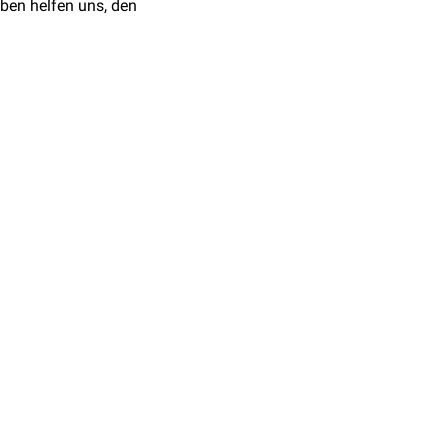
ben helfen uns, den
u falschen Annahmen