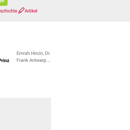
ren
eschichte
Artikel
Emrah Hircin, Dr.
Frank Antwerpes
Prinz
+ 4