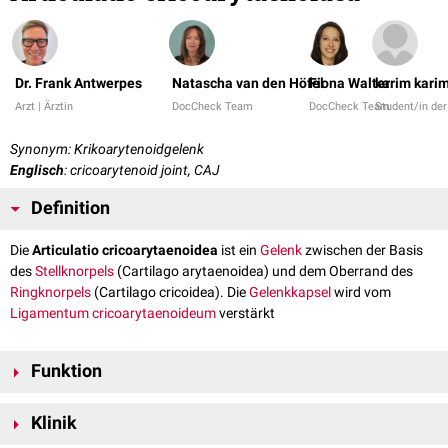
Dr. Frank Antwerpes
Natascha van den Höfel
Fiona Walter
karim kari
Arzt | Ärztin
DocCheck Team
DocCheck Team
Student/in de
Synonym: Krikoarytenoidgelenk
Englisch
: cricoarytenoid joint, CAJ
Definition
Die
Articulatio cricoarytaenoidea
ist ein
Gelenk
zwischen der Basis
des
Stellknorpels
(Cartilago arytaenoidea) und dem Oberrand des
Ringknorpels
(Cartilago cricoidea). Die
Gelenkkapsel
wird vom
Ligamentum cricoarytaenoideum
ver­stärkt
Funktion
Die Articulatio cricoarytaenoidea ermöglicht eine Verschiebung der
Klinik
beiden Knorpel gegeneinander, was - abhängig von der Richtung - eine
Erweiterung oder Verengung der
Stimmbänder
und damit der
Stimmritze