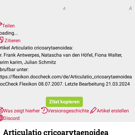
A
A
Teilen
oading...
Zitieren
rtikel Articulatio cricoarytaenoidea:
r. Frank Antwerpes, Natascha van den Höfel, Fiona Walter,
arim karim, Julian Schmitz
brufbar unter:
ttps://flexikon.doccheck.com/de/Articulatio_cricoarytaenoidea
ocCheck Flexikon 08.07.2007. Letzte Bearbeitung 21.03.2024
Zitat kopieren
Was zeigt hierher
Versionsgeschichte
Artikel erstellen
Discord
Articulatio cricoarytaenoidea