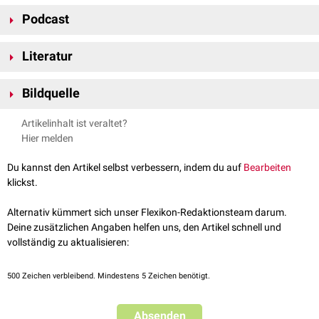
Im höheren Lebensalter kann es zu
degenerativen
Veränderung am
auslöst.
Podcast
Krikoarytenoidgelenk kommen. Ebenso möglich sind
arthritische
Erkrankungen.
Literatur
Pschyrembel - Articulatio cricoarytenoidea
, abgerufen am
Bildquelle
14.12.2022
Bildquelle Podcast: © Radovan Zierik /
Pexels
Artikelinhalt ist veraltet?
Hier melden
Du kannst den Artikel selbst verbessern, indem du auf
Bearbeiten
FlexTalk - Der Kehlkopf
klickst.
Alternativ kümmert sich unser Flexikon-Redaktionsteam darum.
Deine zusätzlichen Angaben helfen uns, den Artikel schnell und
vollständig zu aktualisieren:
500
Zeichen verbleibend. Mindestens 5 Zeichen benötigt.
Absenden