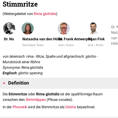
Stimmritze
(Weitergeleitet von
Rima glottidis
)
Dr. 
Nat
van
Dr. No
Natascha van den Höfel
Dr. Frank Antwerpes
Bijan Fink
DocCheck Team
Arzt | Ärztin
Arzt | Ärztin
von lateinisch: rima - Ritze, Spalte und altgriechisch: glottis -
Mundstück einer Röhre
Synonyme: Rima glottidis
Englisch
: glottic opening
Definition
Die
Stimmritze
oder
Rima glottidis
ist der spaltförmige Raum
zwischen den
Stimmlippen
(Plicae vocales).
In der
Phonetik
wird die Stimmritze als
Glottis
bezeichnet.