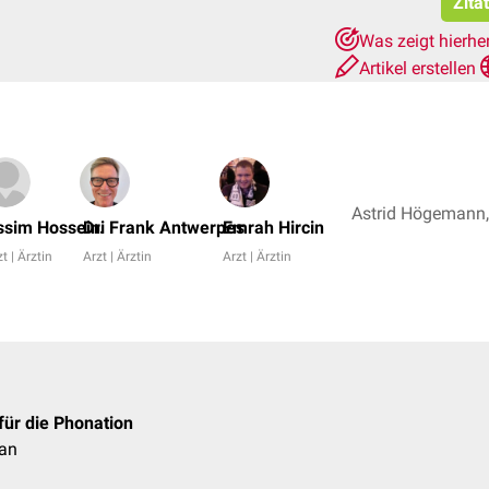
Zita
Was zeigt hierhe
Artikel erstellen
ssim Hosseini
Dr. Frank Antwerpes
Emrah Hircin
t | Ärztin
Arzt | Ärztin
Arzt | Ärztin
ür die Phonation
gan