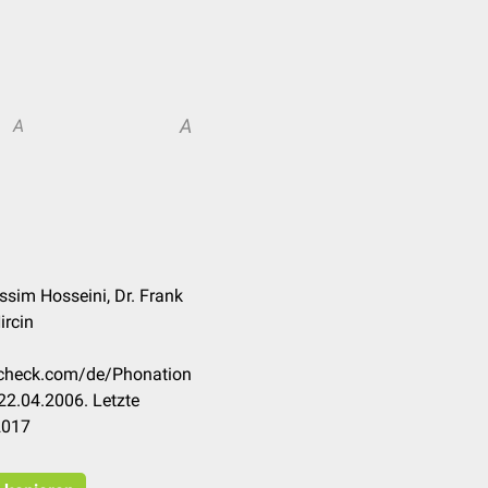
A
A
sim Hosseini, Dr. Frank
ircin
occheck.com/de/Phonation
22.04.2006. Letzte
2017