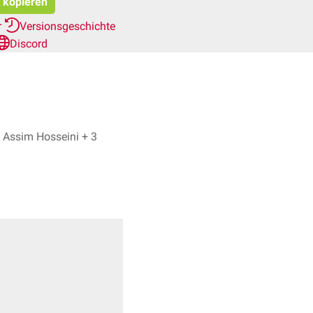
t kopieren
r
Versionsgeschichte
Discord
Astrid Högemann, Assim Hosseini + 3