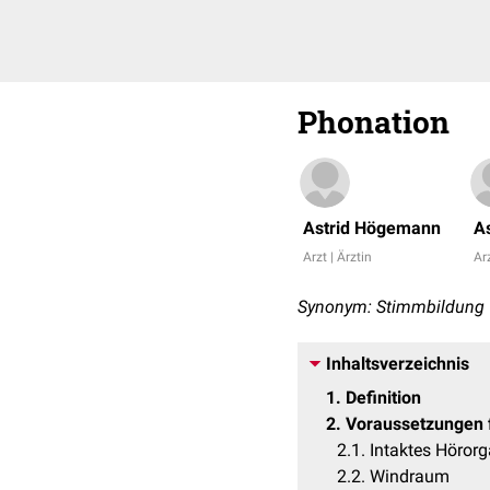
Phonation
Astrid Högemann
A
Arzt | Ärztin
Arz
Synonym: Stimmbildung
Inhaltsverzeichnis
1
Definition
2
Voraussetzungen f
2.1
Intaktes Höror
2.2
Windraum