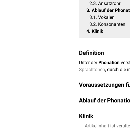
2.3
Ansatzrohr
3
Ablauf der Phonat
3.1
Vokalen
3.2
Konsonanten
4
Klinik
Definition
Unter der
Phonation
verst
Sprachtönen
, durch die 
Voraussetzungen fü
Intaktes Hörorgan
Ablauf der Phonati
Ein intaktes
Hörorgan
ist
Durch den kontinuierlic
während des Sprechens du
Klinik
einem rhythmischen Öffn
Stellung und Spannung d
Bei einem einseitigen Au
Artikelinhalt ist veralt
Windraum