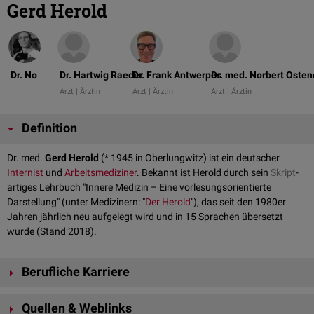
Gerd Herold
Dr. No
Dr. Hartwig Raeder
Dr. Frank Antwerpes
Dr. med. Norbert Osten
Arzt | Ärztin
Arzt | Ärztin
Arzt | Ärztin
Definition
Dr. med.
Gerd Herold
(* 1945 in Oberlungwitz) ist ein deutscher
Internist
und
Arbeitsmediziner
. Bekannt ist Herold durch sein
Skript
-
artiges Lehrbuch "Innere Medizin – Eine vorlesungsorientierte
Darstellung" (unter Medizinern: "
Der Herold
"), das seit den 1980er
Jahren jährlich neu aufgelegt wird und in 15 Sprachen übersetzt
wurde (Stand 2018).
Berufliche Karriere
Herold erhielt 1974 seine Approbation als Arzt und
promovierte
mit der
Quellen & Weblinks
Arbeit
"Ursachen von Verschattungen im Thoraxröntgenbild unter