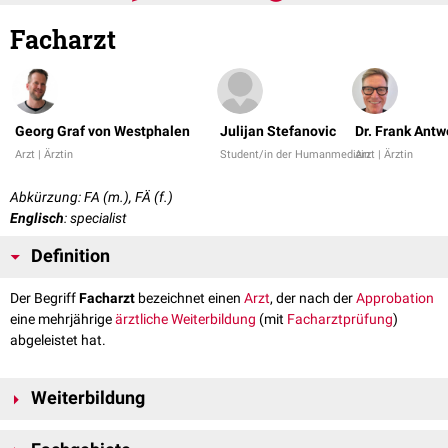
Facharzt
Georg Graf von Westphalen
Julijan Stefanovic
Dr. Frank Ant
Arzt | Ärztin
Student/in der Humanmedizin
Arzt | Ärztin
Abkürzung: FA (m.), FÄ (f.)
Englisch
: specialist
Definition
Der Begriff
Facharzt
bezeichnet einen
Arzt
, der nach der
Approbation
eine mehrjährige
ärztliche Weiterbildung
(mit
Facharztprüfung
)
abgeleistet hat.
Weiterbildung
Die
Weiterbildungszeit
zum Facharzt dauert je nach Fachgebiet 4-6