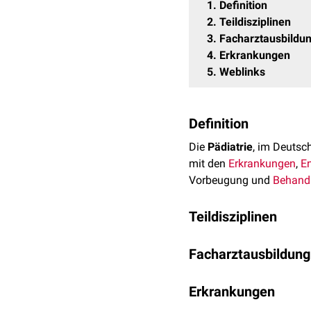
1
Definition
2
Teildisziplinen
3
Facharztausbildu
4
Erkrankungen
5
Weblinks
Definition
Die
Pädiatrie
, im Deuts
mit den
Erkrankungen
,
E
Vorbeugung und
Behand
Teildisziplinen
Teildisziplinen der Pädia
Facharztausbildung
Kinderkardiologie
Die Weiterbildung zum
F
Kinderhämatologie
u
Erkrankungen
Jahre und erfolgt an zu
Neonatologie