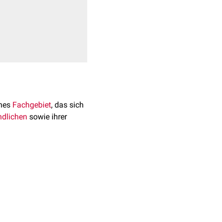
ches
Fachgebiet
, das sich
dlichen
sowie ihrer
tschland mindestens fünf
rn
und
Praxen
.