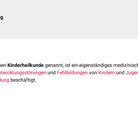
ng
chen
Kinderheilkunde
genannt, ist ein eigenständiges medizinis
ntwicklungsstörungen
und
Fehlbildungen
von
Kindern
und
Jugen
lung
beschäftigt.
trie sind unter anderem:
acharzt für Kinder- und Jugendmedizin
(Pädiater) dauert in Deu
nd
Kinderonkologie
gelassenen
Weiterbildungsstätten
, insbesondere in
Krankenhäuse