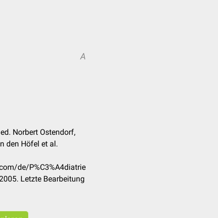
A
A
ed. Norbert Ostendorf,
 den Höfel et al.
k.com/de/P%C3%A4diatrie
2005. Letzte Bearbeitung