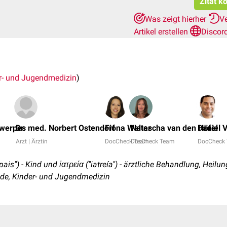
Zitat k
Was zeigt hierher
V
Artikel erstellen
Discor
r- und Jugendmedizin
)
twerpes
Dr. med. Norbert Ostendorf
Fiona Walter
Natascha van den Höfel
Daniel 
Arzt | Ärztin
DocCheck Team
DocCheck Team
DocCheck
pais") - Kind und ἰατρεία ("iatreía") - ärztliche Behandlung, Heilun
de, Kinder- und Jugendmedizin