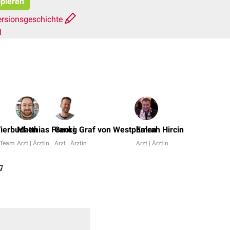
opieren
ersionsgeschichte
d
Dr.
No,
Vierbuchen
Matthias Franki
Georg Graf von Westphalen
Emrah Hircin
Dr.
 Team
Arzt | Ärztin
Arzt | Ärztin
Arzt | Ärztin
Frank
Antwerp
g
+
9