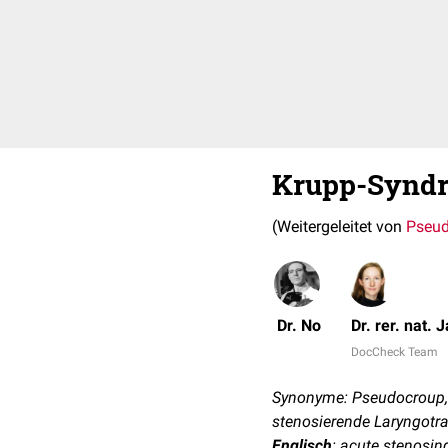
Krupp-Synd
(Weitergeleitet von
Pseu
Dr. No
Dr. rer. nat. 
DocCheck Team
Synonyme: Pseudocroup, P
stenosierende Laryngotra
Englisch
: acute stenosin