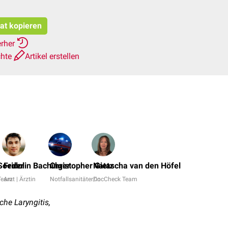
tat kopieren
erher
chte
Artikel erstellen
Dr.
No,
Soeder
Fridolin Bachinger
Christopher Gietz
Natascha van den Höfel
Dr.
Team
Arzt | Ärztin
Notfallsanitäter/in
DocCheck Team
rer.
nat.
he Laryngitis,
Janica
Nolte