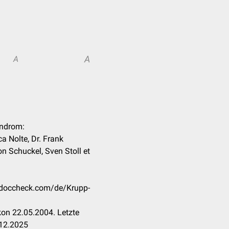
A
A
yndrom:
ica Nolte, Dr. Frank
n Schuckel, Sven Stoll et
n.doccheck.com/de/Krupp-
on 22.05.2004. Letzte
.12.2025