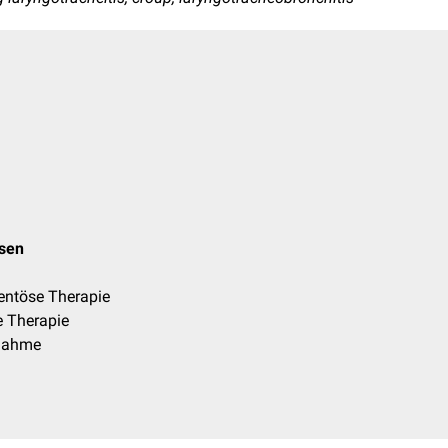
osen
ntöse Therapie
 Therapie
fnahme