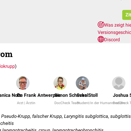
Zi
Was zeigt hi
Versionsgeschi
Discord
rom
dokrupp
)
Janica Nolte
Dr. Frank Antwerpes
Simon Schuckel
Sven Stoll
Joshua 
Arzt | Ärztin
DocCheck Team
Student/in der Humanmedizin
DocCheck 
seudo-Krupp, falscher Krupp, Laryngitis subglottica, subglottisc
cheitis
g laryngotracheitis, croup, laryngotracheobronchitis