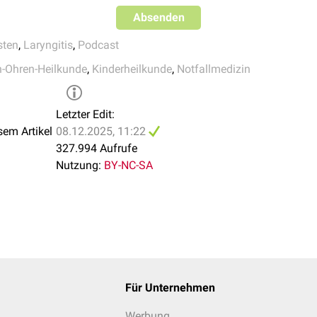
Absenden
 stationäre Aufnahme sind z.B.:
sten
,
Laryngitis
,
Podcast
-Ohren-Heilkunde
,
Kinderheilkunde
,
Notfallmedizin
k
echen auf Glukokortikoide und Adrenalin
Letzter Edit:
sem Artikel
08.12.2025, 11:22
eit der Eltern im Umgang mit weiteren Pseudokrupp-Anfällen
327.994 Aufrufe
Nutzung:
BY-NC-SA
Für Unternehmen
Werbung