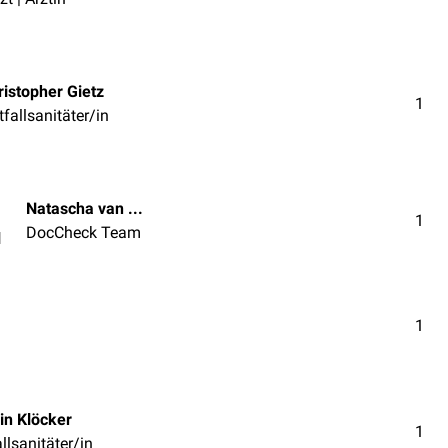
ristopher Gietz
1
fallsanitäter/in
Natascha van den Höfel
1
DocCheck Team
l
1
in Klöcker
1
llsanitäter/in