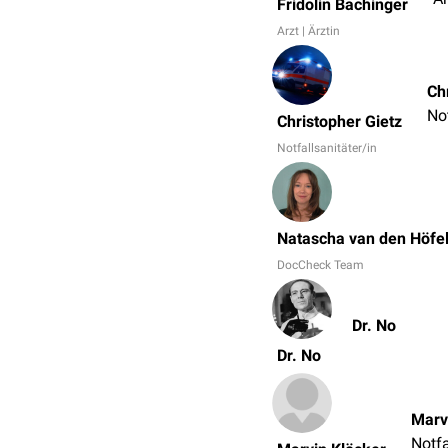
Fridolin Bachinger
Arzt | Ärztin
Ch
Not
Christopher Gietz
Notfallsanitäter/in
Natascha van den Höfe
DocCheck Team
Dr. No
Dr. No
Marv
Notfa