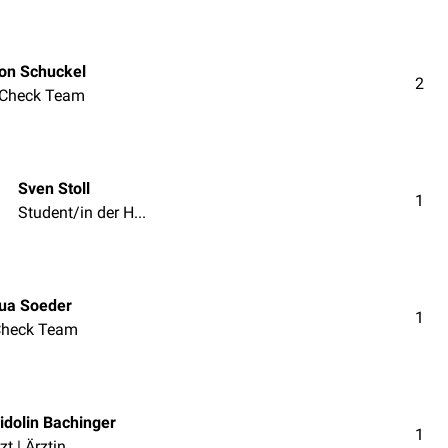
on Schuckel
2
Check Team
Sven Stoll
1
Student/in der Humanmedizin
ua Soeder
1
heck Team
idolin Bachinger
1
zt | Ärztin