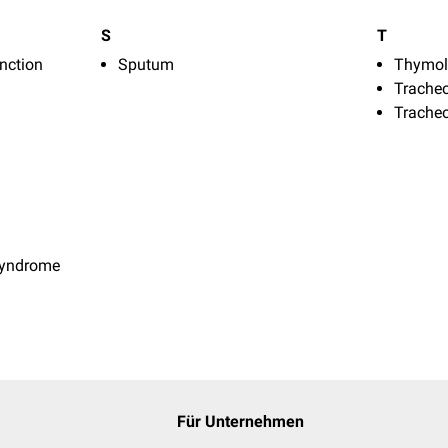
S
T
nction
Sputum
Thymo
Trache
Trache
Syndrome
Für Unternehmen