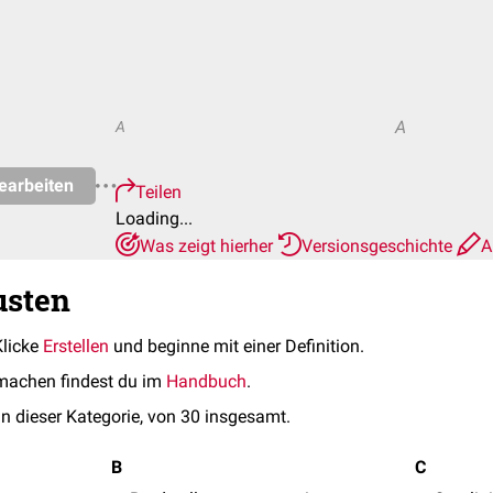
A
A
earbeiten
Teilen
Loading...
Was zeigt hierher
Versionsgeschichte
A
usten
Klicke
Erstellen
und beginne mit einer Definition.
machen findest du im
Handbuch
.
in dieser Kategorie, von 30 insgesamt.
B
C