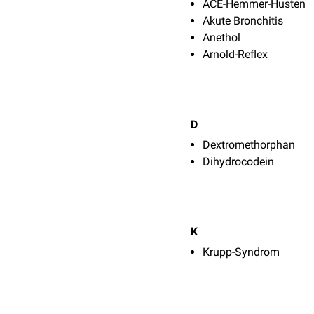
ACE-Hemmer-Husten
Akute Bronchitis
Anethol
Arnold-Reflex
D
Dextromethorphan
Dihydrocodein
K
Krupp-Syndrom