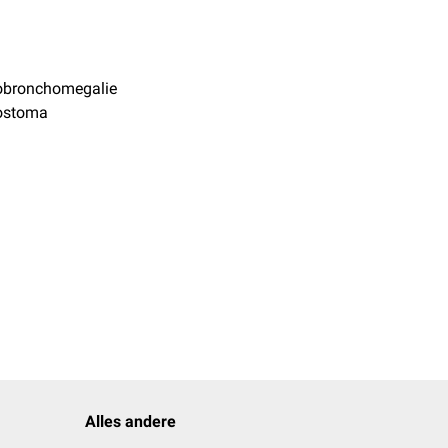
l
obronchomegalie
ostoma
Alles andere