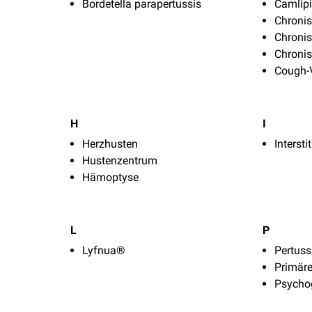
Bordetella parapertussis
Camlip
Chronis
Chronis
Chronis
Cough-
H
I
Herzhusten
Interst
Hustenzentrum
Hämoptyse
L
P
Lyfnua®
Pertus
Primär
Psycho