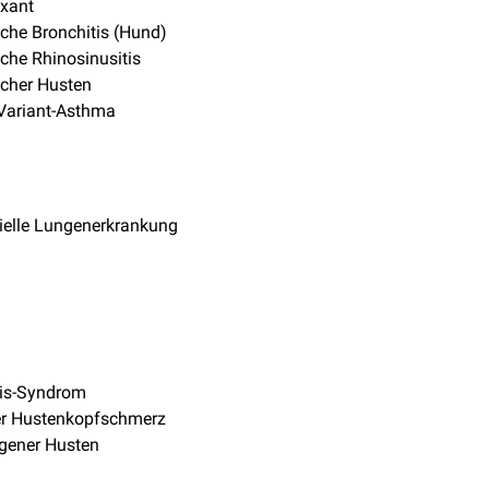
ixant
che Bronchitis (Hund)
che Rhinosinusitis
cher Husten
Variant-Asthma
itielle Lungenerkrankung
sis-Syndrom
er Hustenkopfschmerz
gener Husten