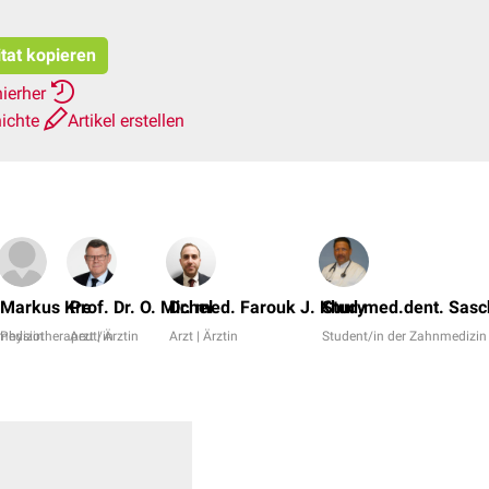
itat kopieren
hierher
hichte
Artikel erstellen
Markus Kre
Prof. Dr. O. Michel
Dr. med. Farouk J. Khury
Stud.med.dent. Sasc
medizin
Physiotherapeut/in
Arzt | Ärztin
Arzt | Ärztin
Student/in der Zahnmedizin