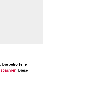
n
. Die betroffenen
ospasmen
. Diese
[
1
]
eimittelwirkung.