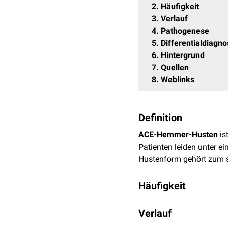
2
Häufigkeit
3
Verlauf
4
Pathogenese
5
Differentialdiagn
6
Hintergrund
7
Quellen
8
Weblinks
Definition
ACE-Hemmer-Husten
is
Patienten leiden unter 
Hustenform gehört zum 
Häufigkeit
Durch ACE-Hemmer ausgelö
Verlauf