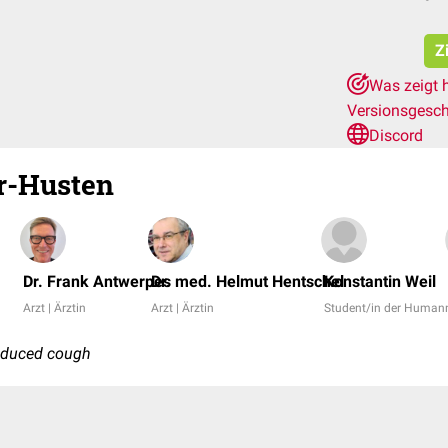
Z
Was zeigt 
Versionsgesc
Discord
-Husten
Dr. Frank Antwerpes
Dr. med. Helmut Hentschel
Konstantin Weil
Arzt | Ärztin
Arzt | Ärztin
Student/in der Human
induced cough