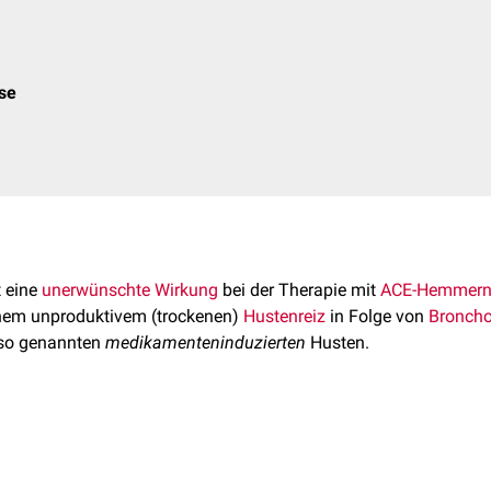
ose
t eine
unerwünschte Wirkung
bei der Therapie mit
ACE-Hemmer
einem unproduktivem (trockenen)
Hustenreiz
in Folge von
Bronch
so genannten
medikamenteninduzierten
Husten.
ster Husten ist eine sehr häufige ( > 10 %) unerwünschte Arzn