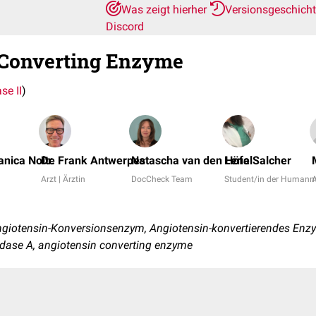
Was zeigt hierher
Versionsgeschich
Discord
 Converting Enzyme
se II
)
Janica Nolte
Dr. Frank Antwerpes
Natascha van den Höfel
Lena Salcher
Arzt | Ärztin
DocCheck Team
Student/in der Humanm
A
Angiotensin-Konversionsenzym, Angiotensin-konvertierendes Enz
tidase A, angiotensin converting enzyme