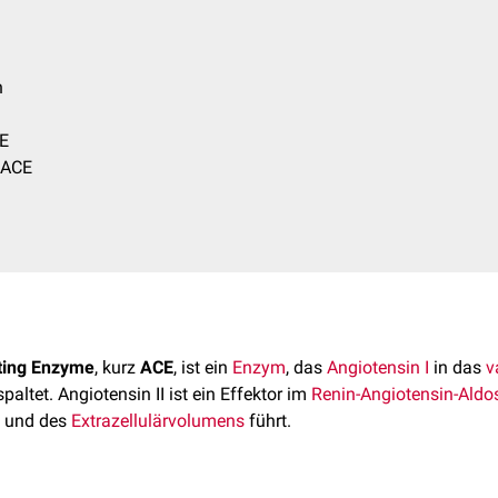
h
CE
 ACE
ting Enzyme
, kurz
ACE
, ist ein
Enzym
, das
Angiotensin I
in das
v
paltet. Angiotensin II ist ein Effektor im
Renin-Angiotensin-Aldo
und des
Extrazellulärvolumens
führt.