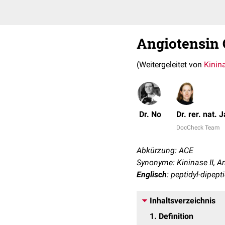
Angiotensin
(Weitergeleitet von
Kinina
Dr. No
Dr. rer. nat. 
DocCheck Team
Abkürzung: ACE
Synonyme: Kininase II, 
Englisch
: peptidyl-dipep
Inhaltsverzeichnis
1
Definition