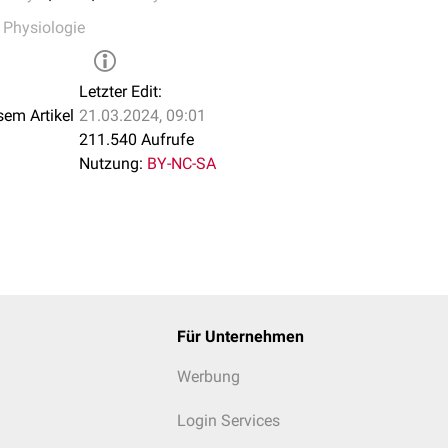
erylliose
,
Physiologie
Letzter Edit:
sem Artikel
21.03.2024, 09:01
211.540 Aufrufe
 Serum ist erniedrigt bei
Nutzung:
BY-NC-SA
tion
ädigung
ulomlast
und die
Makrophagenaktivität
Für Unternehmen
Werbung
Login Services