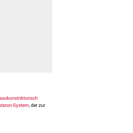
asokonstriktorisch
steron-System
, der zur