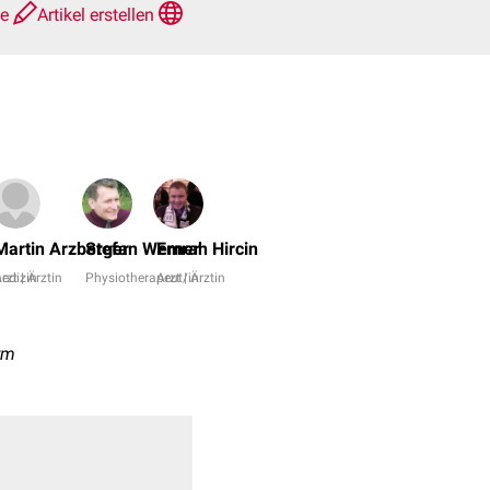
te
Artikel erstellen
Dr.
No,
Martin Arzberger
Stefan Werner
Emrah Hircin
Dr.
edizin
rzt | Ärztin
Physiotherapeut/in
Arzt | Ärztin
rer.
nat.
Janica
ym
Nolte
+
6