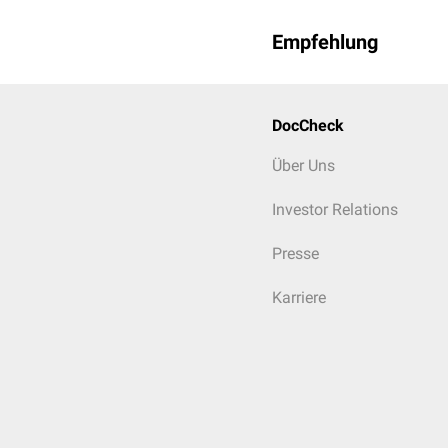
Empfehlung
DocCheck
Über Uns
Investor Relations
Presse
Karriere