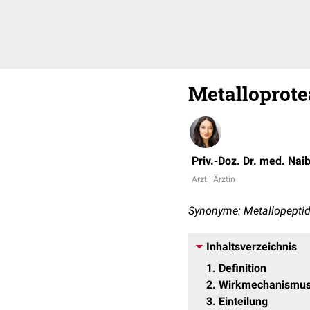
Metalloprote
Priv.-Doz. Dr. med. Nai
Arzt | Ärztin
Synonyme: Metallopeptid
Inhaltsverzeichnis
1
Definition
2
Wirkmechanismu
3
Einteilung