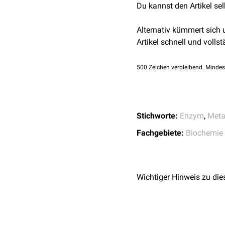
Meprin A
Du kannst den Artikel se
Methionin-Aminopept
Neprilysin
Renale Dipeptidasen
Carboxypeptidase A1
Alternativ kümmert sich
Glycoproteasen
Insulinase
Artikel schnell und vollst
Weiter folgt eine Unterte
Leucinaminopeptida
Kollagenasen
Renale Dipeptidase
500
Zeichen verbleibend. Mindes
Gelatinasen
Methionin-Aminopept
Stromelysine
CAAX-Prenylprotease
Matrilysine
Wichtige Metalloproteas
MT-MMPs
Stichworte:
Enzym
,
Meta
Botulinumtoxin
Fachgebiete:
Biochemie
Tetanustoxin
Presequence Proteas
Bitisgabonine-Unterei
Wichtiger Hinweis zu die