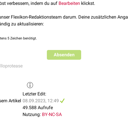
lbst verbessern, indem du auf
idasen
(z.B.
Methionin-Aminopeptidase
Bearbeiten
)
klickst.
(z.B.
Isoaspartyl-Dipeptidase
)
 unser Flexikon-Redaktionsteam darum. Deine zusätzlichen Anga
ändig zu aktualisieren:
ilung in
Matrix-Metalloproteasen
(MMPs):
se
tens 5 Zeichen benötigt.
idase 1
 1
Absenden
en anderer Lebewesen:
lloprotease
e
nheit
Letzter Edit:
sem Artikel
08.09.2023, 12:49
49.588 Aufrufe
Nutzung:
BY-NC-SA