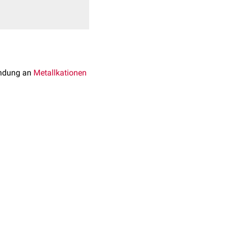
indung an
Metallkationen
enen
Metallion
, wobei
g
wird ein
Wassermolekül
ff auf die
en
. Eine Einteilung in
In: Stryer Biochemie.