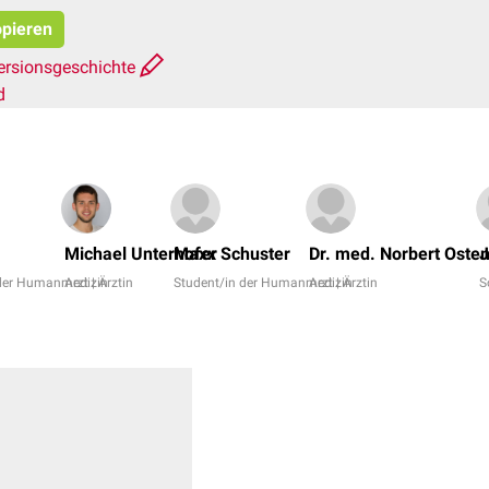
opieren
ersionsgeschichte
d
Michael Unterhofer
Maxx Schuster
Dr. med. Norbert Oste
J
 der Humanmedizin
Arzt | Ärztin
Student/in der Humanmedizin
Arzt | Ärztin
S