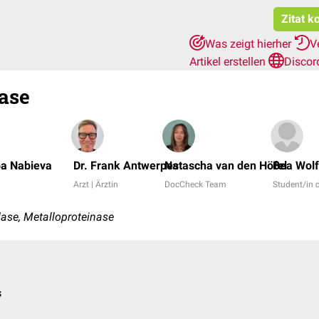
Zitat k
Was zeigt hierher
V
Artikel erstellen
Discor
ase
ba Nabieva
Dr. Frank Antwerpes
Natascha van den Höfel
Bea Wolf
Arzt | Ärztin
DocCheck Team
Student/in
ase, Metalloproteinase
s