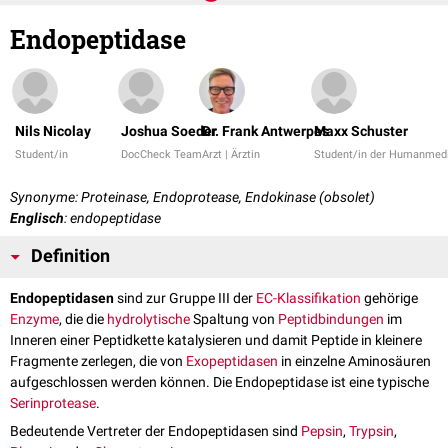
Endopeptidase
Nils Nicolay
Joshua Soeder
Dr. Frank Antwerpes
Maxx Schuster
Student/in
DocCheck Team
Arzt | Ärztin
Student/in der Humanmedi
Synonyme: Proteinase, Endoprotease, Endokinase (obsolet)
Englisch
: endopeptidase
Definition
Endopeptidasen
sind zur Gruppe III der
EC-Klassifikation
gehörige
Enzyme
, die die
hydrolytische
Spaltung von
Peptidbindungen
im
Inneren einer Peptidkette katalysieren und damit Peptide in kleinere
Fragmente zerlegen, die von
Exopeptidasen
in einzelne Aminosäuren
aufgeschlossen werden können. Die Endopeptidase ist eine typische
Serinprotease
.
Bedeutende Vertreter der Endopeptidasen sind
Pepsin
,
Trypsin
,