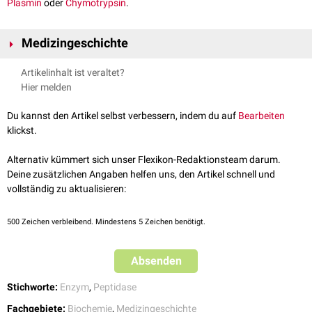
Plasmin
oder
Chymotrypsin
.
Medizingeschichte
Die Endopeptidase wurde vom russischen Physiologen und
Artikelinhalt ist veraltet?
Nobelpreisträger
Iwan Petrowitsch Pawlow
(1849-1936) entdeckt. Er
Hier melden
nannte das Enzym zunächst "Endokinase". Da es sich bei der Reaktion
jedoch um eine Hydrolyse handelte und nicht um eine
Phosphorylierung
,
Du kannst den Artikel selbst verbessern, indem du auf
Bearbeiten
wurde der Name Endopeptidase eingeführt.
klickst.
Alternativ kümmert sich unser Flexikon-Redaktionsteam darum.
Deine zusätzlichen Angaben helfen uns, den Artikel schnell und
vollständig zu aktualisieren:
500
Zeichen verbleibend. Mindestens 5 Zeichen benötigt.
Absenden
Stichworte:
Enzym
,
Peptidase
Fachgebiete:
Biochemie
,
Medizingeschichte