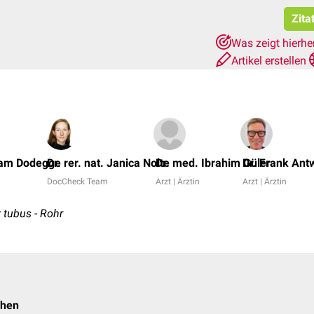
Zita
Was zeigt hierhe
Artikel erstellen
iam Dodegge
Dr. rer. nat. Janica Nolte
Dr. med. Ibrahim Güler
Dr. Frank Ant
DocCheck Team
Arzt | Ärztin
Arzt | Ärztin
; tubus - Rohr
ehen