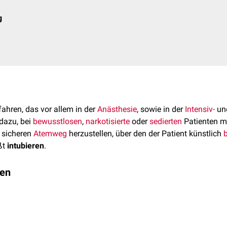
g
fahren, das vor allem in der
Anästhesie
, sowie in der
Intensiv-
un
 dazu, bei
bewusstlosen
,
narkotisierte
oder
sedierten
Patienten mi
 sicheren
Atemweg
herzustellen, über den der Patient künstlich
ßt
intubieren
.
hen
ird in der so genannten
Schnüffel-
oder verbesserten
Jackson-P
er Sichtweg durch den Mund in den
Larynx
auf die Stimmritze erre
nter Zuhilfenahme eines
Laryngoskops
. Der Spatel des Larnygosk