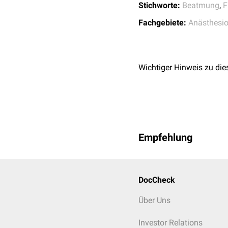
Stichworte:
Beatmung
,
F
endexspiratorischem
Kohl
kann es allerdings kurzf
Fachgebiete:
Anästhesio
eingenommen hat.
Wichtiger Hinweis zu die
Empfehlung
DocCheck
Über Uns
Investor Relations