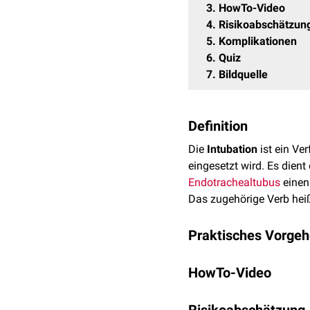
3
HowTo-Video
4
Risikoabschätzun
5
Komplikationen
6
Quiz
7
Bildquelle
Definition
Die
Intubation
ist ein Ver
eingesetzt wird. Es dient
Endotrachealtubus
einen
Das zugehörige Verb hei
Praktisches Vorge
Der Kopf des Patienten w
HowTo-Video
Hierduch wird ein ideal
Die Intubation erfolgt u