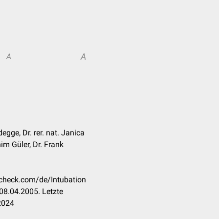
A
A
gge, Dr. rer. nat. Janica
him Güler, Dr. Frank
ccheck.com/de/Intubation
08.04.2005. Letzte
2024