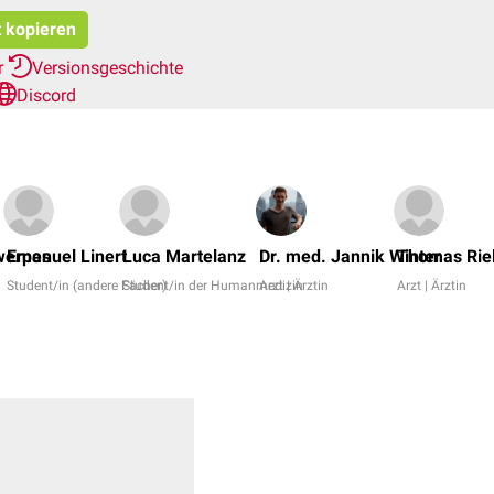
t kopieren
r
Versionsgeschichte
Discord
werpes
Emanuel Linert
Luca Martelanz
Dr. med. Jannik Winter
Thomas Rie
Student/in (andere Fächer)
Student/in der Humanmedizin
Arzt | Ärztin
Arzt | Ärztin