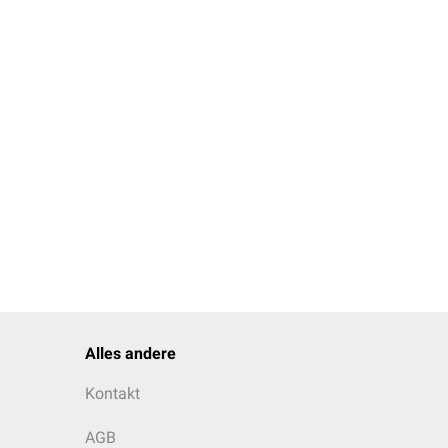
lintubation in den Magen
ent z.B. vorher
Antazida
Alles andere
Kontakt
AGB