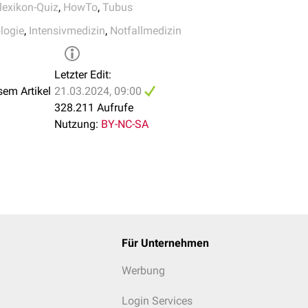
lexikon-Quiz
,
HowTo
,
Tubus
endioxid schließt eine richtige Intubation nahezu aus. Bei Feh
ristig zur Entweichung von Kohlendioxid kommen, sofern der Pati
logie
,
Intensivmedizin
,
Notfallmedizin
Letzter Edit:
sem Artikel
21.03.2024, 09:00
328.211 Aufrufe
Nutzung:
BY-NC-SA
Für Unternehmen
Werbung
Login Services