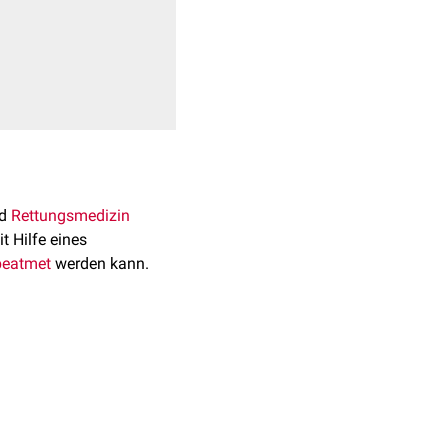
d
Rettungsmedizin
t Hilfe eines
beatmet
werden kann.
osition
gelagert.
icht.
ops wird mit der linken