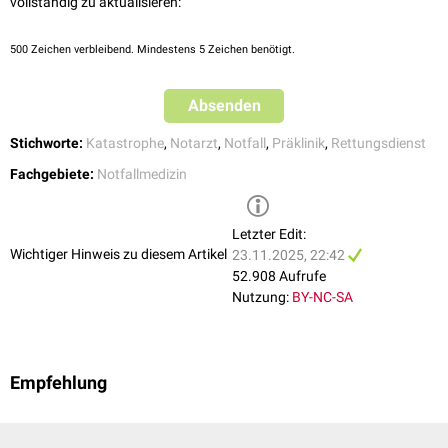
vollständig zu aktualisieren:
S
: Schmerzreiz erzeugt Reaktion (
Sopor
)
B
: Bewusstlosigkeit - keine Reaktion auf Stimulus (
Koma
)
500
Zeichen verbleibend. Mindestens 5 Zeichen benötigt.
siehe auch:
WASB-Schema
Maßnahmen
Absenden
x/c
: critical bleeding (kritische Blutung stoppen)
Stichworte:
A
: Airway (Atemwege sichern)
Katastrophe
,
Notarzt
,
Notfall
,
Präklinik
,
Rettungsdienst
B
: Breathing (Atemqualität, Sauerstoffgabe)
Fachgebiete:
Notfallmedizin
C
: Circulation (RR, HF, EKG)
D
: Disability (Neurostatus, BZ)
E
: Environment (Situationsüberblick)
Letzter Edit:
Wichtiger Hinweis zu diesem Artikel
siehe auch:
cABCDE-Schema
23.11.2025, 22:42
52.908 Aufrufe
Anamnese
Nutzung:
BY-NC-SA
S
: Symptome
A
: Allergien
M
: Medikamente
Empfehlung
P
: Patientenvorgeschichte
L
: letzte Mahlzeit
E
: Ereignis
R
: Risikofaktoren