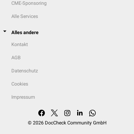
A
: Arms - Liegt eine Hemiparese vor? Hat der Patient Probleme, eine
CME-Sponsoring
Extremität zu bewegen bzw. zu halten?
S
: Speech - Spricht der Patient verwaschen oder anders als normal?
Alle Services
Bestehen neu aufgetretene Wortfindungsstörungen?
T
: Time - Seit wann besteht die Symptomatik?
Alles andere
siehe auch:
BE-FAST-Test
Kontakt
AGB
Datenschutz
Cookies
Impressum
© 2026
DocCheck Community GmbH