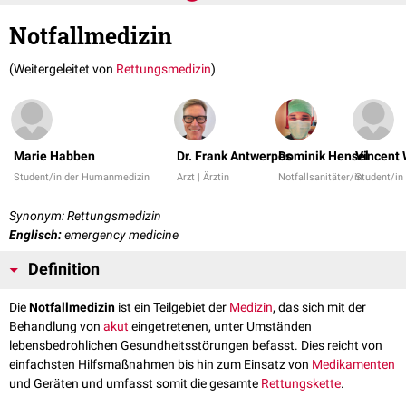
Notfallmedizin
(Weitergeleitet von
Rettungsmedizin
)
Marie Habben
Dr. Frank Antwerpes
Dominik Hensel
Vincent
Student/in der Humanmedizin
Arzt | Ärztin
Notfallsanitäter/in
Student/in
Synonym: Rettungsmedizin
Englisch:
emergency medicine
Definition
Die
Notfallmedizin
ist ein Teilgebiet der
Medizin
, das sich mit der
Behandlung von
akut
eingetretenen, unter Umständen
lebensbedrohlichen Gesundheitsstörungen befasst. Dies reicht von
einfachsten Hilfsmaßnahmen bis hin zum Einsatz von
Medikamenten
und Geräten und umfasst somit die gesamte
Rettungskette
.