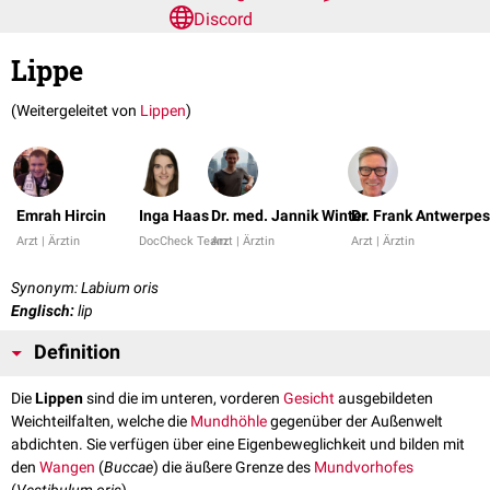
Discord
Lippe
(Weitergeleitet von
Lippen
)
Emrah Hircin
Inga Haas
Dr. med. Jannik Winter
Dr. Frank Antwerpes
Arzt | Ärztin
DocCheck Team
Arzt | Ärztin
Arzt | Ärztin
Synonym: Labium oris
Englisch:
lip
Definition
Die
Lippen
sind die im unteren, vorderen
Gesicht
ausgebildeten
Weichteilfalten, welche die
Mundhöhle
gegenüber der Außenwelt
abdichten. Sie verfügen über eine Eigenbeweglichkeit und bilden mit
den
Wangen
(
Buccae
) die äußere Grenze des
Mundvorhofes