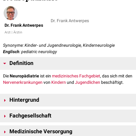
Dr. Frank Antwerpes
Dr. Frank Antwerpes
Arzt | Ärztin
Synonyme: Kinder- und Jugendneurologie, Kinderneurologie
Englisch
: pediatric neurology
Definition
Die
Neuropädiatrie
ist ein
medizinisches
Fachgebiet
, das sich mit den
Nervenerkrankungen
von
Kindern
und
Jugendlichen
beschäftigt.
Hintergrund
Die Neuropädiatrie befasst sich wie die
Pädiatrie
mit
Patienten
in
Fachgesellschaft
unterschiedlichen Entwicklungsstadien. Ihr Klientel sind
Früh
- und
Neugeborene
,
Säuglinge
,
Kleinkinder
,
Schulkinder
und Jugendliche.
Die wissenschaftliche
Fachgesellschaft
des Fachgebiets ist die
Neben den spezifischen Ausprägungen altersunabhängiger
Medizinische Versorgung
Gesellschaft für Neuropädiatrie
, die Ärzte aus Deutschland, Österreich