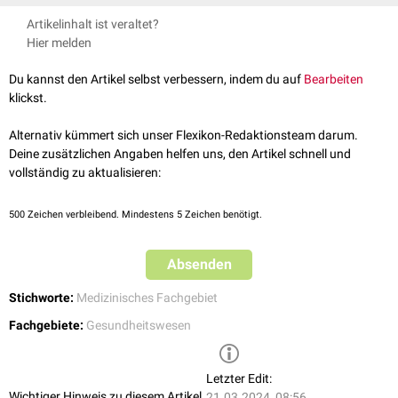
neurologischer Erkrankungen beim Kind legt die Neuropädiatrie einen
und der Schweiz repräsentiert.
Abteilungen für Neuropädiatrie finden sich in nahezu allen universitären
besonderen Fokus auf
Fehlbildungen
(z.B.
Neuralrohrdefekte
) und
Artikelinhalt ist veraltet?
Kinderkliniken
, sowie fallweise an großen nicht-universitären
hereditäre
Erkrankungen des Nervensystems (z.B.
spinale
Hier melden
Kinderkliniken. Sie übernehmen die stationäre und eine großen Teil der
Muskelatrophie
).
ambulanten neuropädiatrischen Versorgung. In Deutschland wird die
Du kannst den Artikel selbst verbessern, indem du auf
Bearbeiten
ambulante Versorgung durch niedergelassene Kinderärzte mit der
klickst.
Zusatzbezeichnung
bzw. dem Schwerpunkt Neuropädiatrie und
sozialpädiatrische Zentren
ergänzt.
Alternativ kümmert sich unser Flexikon-Redaktionsteam darum.
Deine zusätzlichen Angaben helfen uns, den Artikel schnell und
vollständig zu aktualisieren:
500
Zeichen verbleibend. Mindestens 5 Zeichen benötigt.
Absenden
Stichworte:
Medizinisches Fachgebiet
Fachgebiete:
Gesundheitswesen
Letzter Edit:
Wichtiger Hinweis zu diesem Artikel
21.03.2024, 08:56