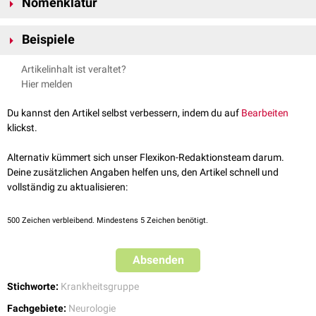
Nomenklatur
Der Begriff "Nervenerkrankung" ist relativ unscharf definiert und wird in
Beispiele
der Literatur mit unterschiedlicher Bedeutung verwendet. Teilweise
ordnet man ihm nur die Erkrankungen peripherer Nerven zu, die aber
Beispiele für Nervenerkrankungen sind:
Artikelinhalt ist veraltet?
besser als
Neuropathien
gelabelt werden.
Amyotrophe Lateralsklerose
Hier melden
Epilepsie
Multiple Sklerose
Du kannst den Artikel selbst verbessern, indem du auf
Bearbeiten
Parkinson-Krankheit
klickst.
Poliomyelitis
Alternativ kümmert sich unser Flexikon-Redaktionsteam darum.
Deine zusätzlichen Angaben helfen uns, den Artikel schnell und
vollständig zu aktualisieren:
500
Zeichen verbleibend. Mindestens 5 Zeichen benötigt.
Absenden
Stichworte:
Krankheitsgruppe
Fachgebiete:
Neurologie