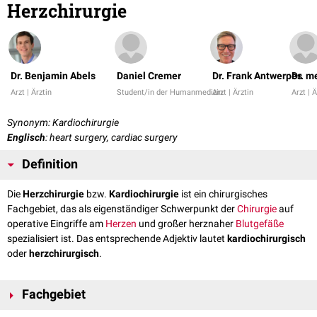
Herzchirurgie
Dr. Benjamin Abels
Daniel Cremer
Dr. Frank Antwerpes
Dr. m
Arzt | Ärztin
Student/in der Humanmedizin
Arzt | Ärztin
Arzt | Ä
Synonym: Kardiochirurgie
Englisch
: heart surgery, cardiac surgery
Definition
Die
Herzchirurgie
bzw.
Kardiochirurgie
ist ein chirurgisches
Fachgebiet, das als eigenständiger Schwerpunkt der
Chirurgie
auf
operative Eingriffe am
Herzen
und großer herznaher
Blutgefäße
spezialisiert ist. Das entsprechende Adjektiv lautet
kardiochirurgisch
oder
herzchirurgisch
.
Fachgebiet