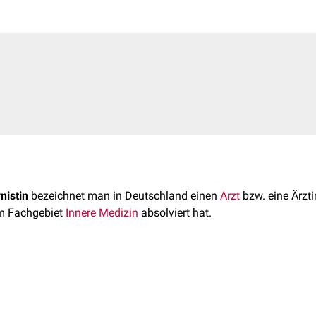
rnistin
bezeichnet man in Deutschland einen
Arzt
bzw. eine Ärztin
m Fachgebiet
Innere Medizin
absolviert hat.
g lautet
Facharzt für Innere Medizin
. Um diese Berufsbezeichnu
eiterbildung in einer
Weiterbildungsstätte
absolvieren. Die gen
desärztekammern
geregelt. Gemäß Musterweiterbildungsordnun
ecken