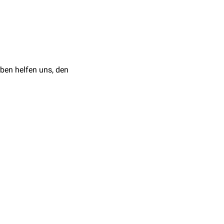
.11.2025
enzen des Gebiets Innere
ben helfen uns, den
st zu sein"