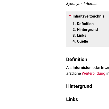
Synonym: Internist
Inhaltsverzeichnis
1
Definition
2
Hintergrund
3
Links
4
Quelle
Definition
Als
Internisten
oder
Inte
ärztliche
Weiterbildung
i
Hintergrund
Die offizielle Bezeichnun
Links
muss ein Internist eine W
durch die jeweiligen
Lan
DocCheck Jobs entd