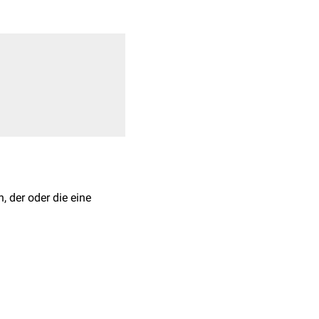
, der oder die eine
ng tragen zu dürfen,
auen Bestimmungen sind
g der