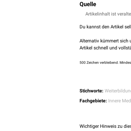
Bundesärztekammer umfa
Quelle
60 Monate im Gebiet Inn
Artikelinhalt ist veralt
↑
MWBO der Bundesä
48 Monate in Innere 
Du kannst den Artikel se
Medizin, davon
30 Monate in der
Alternativ kümmert sich
6 Monate in der
Nota
Artikel schnell und vollst
6 Monate in der
Inten
"Es gibt n
500
Zeichen verbleibend. Mindes
Stichworte:
Weiterbildun
Fachgebiete:
Innere Med
Wichtiger Hinweis zu die