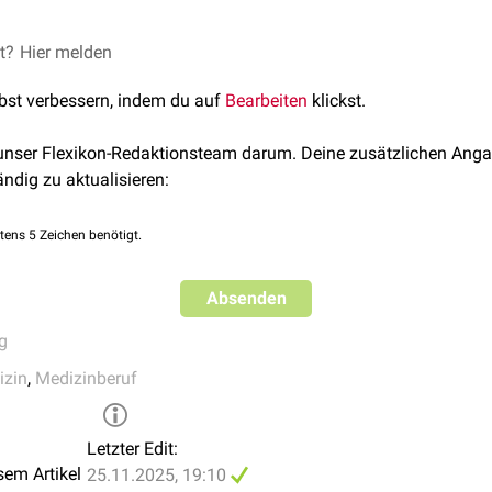
[
1
]
sst die Facharztausbildung:
ere Medizin, davon
et?
rztekammer (2021)
Hier melden
Innere Medizin
, zuletzt abgerufen am 25
Medizin oder in mindestens zwei verschiedenen Facharztkompet
lbst verbessern, indem du auf
Bearbeiten
klickst.
stationären
Patientenversorgung
 unser Flexikon-Redaktionsteam darum. Deine zusätzlichen Anga
ufnahme
ändig zu aktualisieren:
sivmedizin
ichts schöneres, als Arzt zu sein. Noch schöner aber ist es, Interni
tens 5 Zeichen benötigt.
Hartmuth Weinholz, Ehrenpräsident des
BDI
.
Absenden
g
izin
,
Medizinberuf
Letzter Edit:
sem Artikel
25.11.2025, 19:10