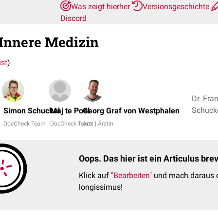
Was zeigt hierher
Versionsgeschichte
Discord
 Innere Medizin
ist
)
Dr. Fra
Simon Schuckel
Maj te Poel
Georg Graf von Westphalen
DocCheck Team
DocCheck Team
Arzt | Ärztin
Oops. Das hier ist ein Articulus br
Klick auf
"Bearbeiten"
und mach daraus e
longissimus!