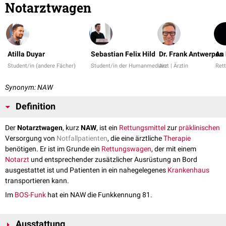
Notarztwagen
Atilla Duyar
Sebastian Felix Hild
Dr. Frank Antwerpes
An
Student/in (andere Fächer)
Student/in der Humanmedizin
Arzt | Ärztin
Rett
Synonym: NAW
Definition
Der
Notarztwagen
, kurz
NAW
, ist ein
Rettungsmittel
zur
präklinischen
Versorgung von
Notfallpatienten
, die eine ärztliche
Therapie
benötigen. Er ist im Grunde ein
Rettungswagen
, der mit einem
Notarzt
und entsprechender zusätzlicher Ausrüstung an Bord
ausgestattet ist und Patienten in ein nahegelegenes
Krankenhaus
transportieren kann.
Im
BOS-Funk
hat ein NAW die Funkkennung 81.
Ausstattung