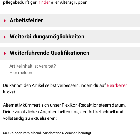
pflegebedürftiger
Kinder
aller Altersgruppen.
Arbeitsfelder
Die Arbeitsfelder liegen vor allem in
Kinderkliniken
, der
ambulanten
Weiterbildungsmöglichkeiten
Kinderkrankenpflege, einer
Kinderarztpraxis
, sowie im Rahmen der
Selbstständigkeit.
Fachkinderkrankenschwester/-pfleger für
Intensivpflege
/
Anästhesie
Weiterführende Qualifikationen
Palliativversorgung
von Kindern und Jugendlichen
Still- und Laktationsberater/in
Artikelinhalt ist veraltet?
Präventionsassistent/in
Pflegemanagement
, 
Pflegewissenschaft
 und 
Hier melden
Du kannst den Artikel selbst verbessern, indem du auf
Bearbeiten
klickst.
Alternativ kümmert sich unser Flexikon-Redaktionsteam darum.
Deine zusätzlichen Angaben helfen uns, den Artikel schnell und
vollständig zu aktualisieren:
500
Zeichen verbleibend. Mindestens 5 Zeichen benötigt.