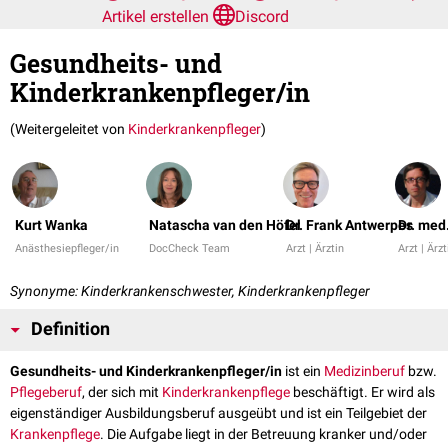
Artikel erstellen
Discord
Gesundheits- und
Kinderkrankenpfleger/in
(Weitergeleitet von
Kinderkrankenpfleger
)
Kurt Wanka
Natascha van den Höfel
Dr. Frank Antwerpes
Dr. med
Anästhesiepfleger/in
DocCheck Team
Arzt | Ärztin
Arzt | Ärzt
Synonyme: Kinderkrankenschwester, Kinderkrankenpfleger
Definition
Gesundheits- und Kinderkrankenpfleger/in
ist ein
Medizinberuf
bzw.
Pflegeberuf
, der sich mit
Kinderkrankenpflege
beschäftigt. Er wird als
eigenständiger Ausbildungsberuf ausgeübt und ist ein Teilgebiet der
Krankenpflege
. Die Aufgabe liegt in der Betreuung kranker und/oder