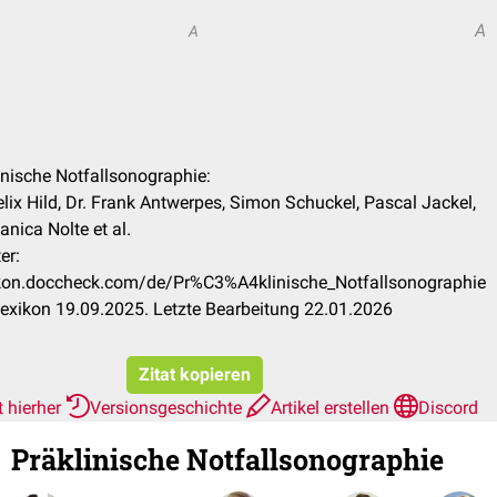
A
A
linische Notfallsonographie:
lix Hild, Dr. Frank Antwerpes, Simon Schuckel, Pascal Jackel,
Janica Nolte et al.
er:
xikon.doccheck.com/de/Pr%C3%A4klinische_Notfallsonographie
exikon 19.09.2025. Letzte Bearbeitung 22.01.2026
Zitat kopieren
t hierher
Versionsgeschichte
Artikel erstellen
Discord
Präklinische Notfallsonographie