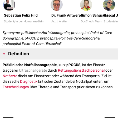
Sebastian Felix Hild
Dr. Frank Antwerpes
Simon Schuckel
Pascal 
Student/in der Humanmedizin
Arzt | Ärztin
DocCheck Team
Student/i
Synonyme: präklinische Notfallsonografie, prehospital-Point-of-Care-
Sonographie, pPOCUS, prehospital-Point-of-Care-Sonografie,
prehospital-Point-of-Care-Ultraschall
Definition
Präklinische Notfallsonographie
, kurz
pPOCUS,
ist der Einsatz
tragbarer
Ultraschallgeräte
durch
Rettungsdienstfachpersonal
oder
Notärzte
direkt am Einsatzort oder während des Transports. Ziel ist
die rasche
Diagnostik
kritischer Zustände bei Notfallpatienten, um
Entscheidungen
über Therapie und Transport priorisieren zu können.