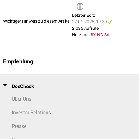
Guidelines: Emergency, Point-of-Care, and Clinical Ultrasound
in Emergency)
Pleuraerguss
und
obstruktiven
Guidelines in Medicine
, Ann Emerg Med, 2023
Lungenerkrankungen
.
Letzter Edit:
Wichtiger Hinweis zu diesem Artikel
22.01.2026, 17:39
2.035 Aufrufe
Nutzung:
BY-NC-SA
Empfehlung
DocCheck
Über Uns
Investor Relations
Presse