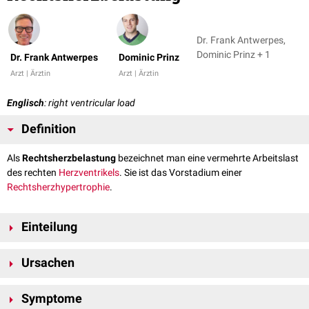
Dr. Frank Antwerpes,
Dominic Prinz + 1
Dr. Frank Antwerpes
Dominic Prinz
Arzt | Ärztin
Arzt | Ärztin
Englisch
: right ventricular load
Definition
Als
Rechtsherzbelastung
bezeichnet man eine vermehrte Arbeitslast
des rechten
Herzventrikels
. Sie ist das Vorstadium einer
Rechtsherzhypertrophie
.
Einteilung
Man unterscheidet nach der Dauer der Belastung die
akute
und die
Ursachen
chronische
Rechtsherzbelastung.
Eine Rechtsherzbelastung kann durch einen vermehrten
Symptome
Ausflusswiderstand und/oder durch eine erhöhte
Volumenbelastung