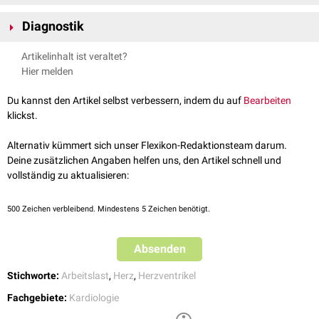
(z.B.
Pendelblut
) verursacht werden. Sie tritt unter anderem auf bei:
Klinische Zeichen einer Rechtsherzbelastung können gestaute
Lungenerkankungen
Diagnostik
Halsvenen
und
Beinödeme
sein.
Lungenemphysem
Als Untersuchungmethoden zur Erfassung einer Rechtsherzbelastung
Lungenembolie
Artikelinhalt ist veraltet?
kommen unter anderem in Betracht:
Chronisches
Asthma bronchiale
Hier melden
Röntgen-Thorax
Pulmonalklappenstenose
Echokardiografie
(
D-Zeichen
)
Trikuspidalinsuffizienz
Du kannst den Artikel selbst verbessern, indem du auf
Bearbeiten
Perfusionsszintigraphie
Herzvitien
klickst.
Lungenventilationsszintigraphie
Pulmonalisangiographie
Alternativ kümmert sich unser Flexikon-Redaktionsteam darum.
Deine zusätzlichen Angaben helfen uns, den Artikel schnell und
In der
Bildgebung
zeigen sich dabei typische
vollständig zu aktualisieren:
Rechtsherzbelastungszeichen
.
Im
EKG
macht sich eine Rechtsherzbelastung als
Rechtstyp
oder
500
Zeichen verbleibend. Mindestens 5 Zeichen benötigt.
überdrehter Rechtstyp
bzw. als
Rechtsschenkelblock
bemerkbar.
Absenden
Stichworte:
Arbeitslast
,
Herz
,
Herzventrikel
Fachgebiete:
Kardiologie