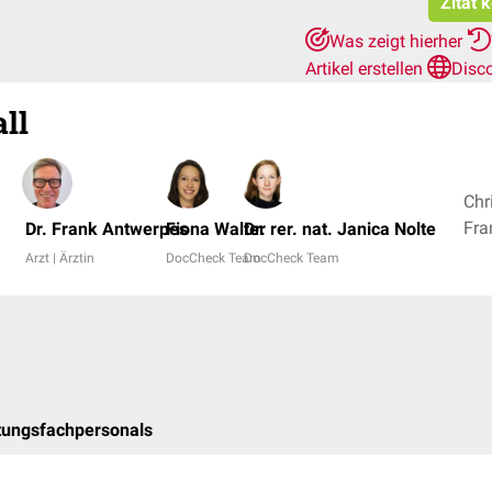
Zitat 
Was zeigt hierher
Artikel erstellen
Disc
ll
Chr
Dr. Frank Antwerpes
Fiona Walter
Dr. rer. nat. Janica Nolte
Arzt | Ärztin
DocCheck Team
DocCheck Team
tungsfachpersonals