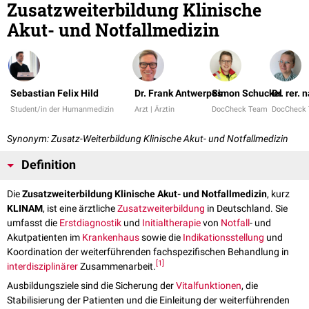
Zusatzweiterbildung Klinische
Akut- und Notfallmedizin
Sebastian Felix Hild
Dr. Frank Antwerpes
Simon Schuckel
Dr. rer.
Student/in der Humanmedizin
Arzt | Ärztin
DocCheck Team
DocCheck
Synonym: Zusatz-Weiterbildung Klinische Akut- und Notfallmedizin
Definition
Die
Zusatzweiterbildung Klinische Akut- und Notfallmedizin
, kurz
KLINAM
, ist eine ärztliche
Zusatzweiterbildung
in Deutschland. Sie
umfasst die
Erstdiagnostik
und
Initialtherapie
von
Notfall
- und
Akutpatienten im
Krankenhaus
sowie die
Indikationsstellung
und
Koordination der weiterführenden fachspezifischen Behandlung in
[
1
]
interdisziplinärer
Zusammenarbeit.
Ausbildungsziele sind die Sicherung der
Vitalfunktionen
, die
Stabilisierung der Patienten und die Einleitung der weiterführenden