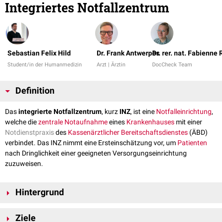
Integriertes Notfallzentrum
Sebastian Felix Hild
Dr. Frank Antwerpes
Dr. rer. nat. Fabienne
Student/in der Humanmedizin
Arzt | Ärztin
DocCheck Team
Definition
Das
integrierte Notfallzentrum
, kurz
INZ
, ist eine
Notfalleinrichtung
,
welche die
zentrale Notaufnahme
eines
Krankenhauses
mit einer
Notdienstpraxis
des
Kassenärztlicher Bereitschaftsdienstes
(ÄBD)
verbindet. Das INZ nimmt eine Ersteinschätzung vor, um
Patienten
nach Dringlichkeit einer geeigneten Versorgungseinrichtung
zuzuweisen.
Hintergrund
Die in Deutschland häufig organisatorische und räumliche Trennung von
Ziele
Notaufnahmen und ärztlichen Notdienstpraxen ist ein strukturelles