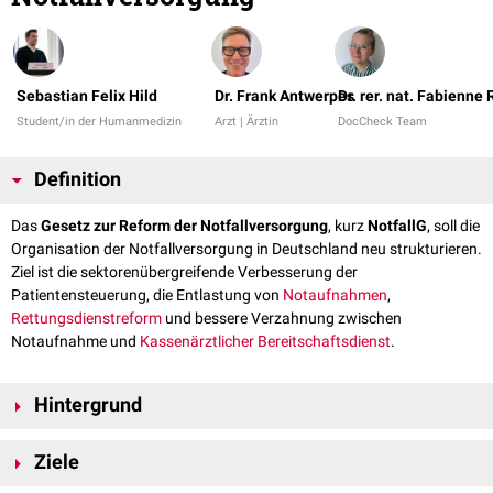
Sebastian Felix Hild
Dr. Frank Antwerpes
Dr. rer. nat. Fabienne
Student/in der Humanmedizin
Arzt | Ärztin
DocCheck Team
Definition
Das
Gesetz zur Reform der Notfallversorgung
, kurz
NotfallG
, soll die
Organisation der Notfallversorgung in Deutschland neu strukturieren.
Ziel ist die sektorenübergreifende Verbesserung der
Patientensteuerung, die Entlastung von
Notaufnahmen
,
Rettungsdienstreform
und bessere Verzahnung zwischen
Notaufnahme und
Kassenärztlicher Bereitschaftsdienst
.
Hintergrund
Das Gesetz wurde 2024 entworfen. Durch den Bruch der
Ziele
verantwortlichen Regierungskoalition wurde der Gesetzentwurf
[
1
]
allerdings bisher (Stand 09/2025) nicht verabschiedet.