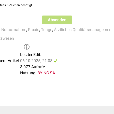
tens 5 Zeichen benötigt.
 in Notdienstpraxen der Kassenärztlichen Vereinigungen zur stru
schätzung direkt vor Ort
Absenden
,
Notaufnahme
,
Praxis
,
Triage
,
Ärztliches Qualitätsmanagement
tswesen
Letzter Edit:
sem Artikel
06.10.2025, 21:08
3.077 Aufrufe
Nutzung:
BY-NC-SA
tzung (Testversion)