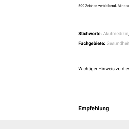
500
Zeichen verbleibend. Mindes
SmED-
Einsatz
Kontakt+
Erstein
Stichworte:
Akutmedizin
Fachgebiete:
Gesundhei
Wichtiger Hinweis zu die
Patienten Selbsteinschä
Empfehlung