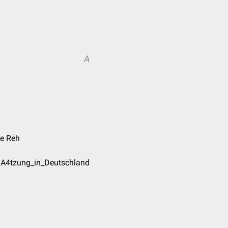
A
ne Reh
3%A4tzung_in_Deutschland