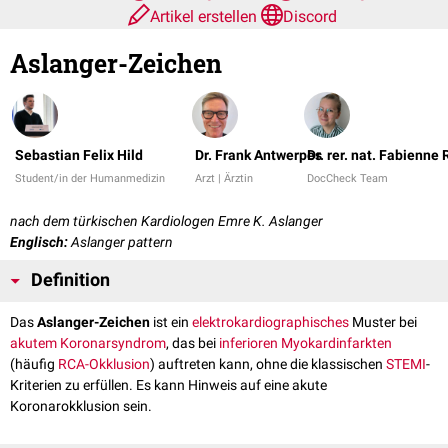
Artikel erstellen
Discord
Aslanger-Zeichen
Sebastian Felix Hild
Dr. Frank Antwerpes
Dr. rer. nat. Fabienne
Student/in der Humanmedizin
Arzt | Ärztin
DocCheck Team
nach dem türkischen Kardiologen Emre K. Aslanger
Englisch:
Aslanger pattern
Definition
Das
Aslanger-Zeichen
ist ein
elektrokardiographisches
Muster bei
akutem Koronarsyndrom
, das bei
inferioren Myokardinfarkten
(häufig
RCA-Okklusion
) auftreten kann, ohne die klassischen
STEMI
-
Kriterien zu erfüllen. Es kann Hinweis auf eine akute
Koronarokklusion sein.