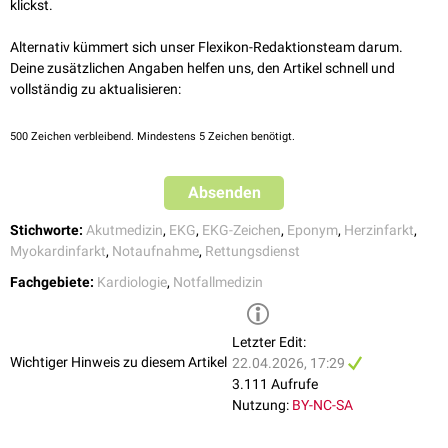
Koronarangiographie
: meist komplette RCA-Okklusion, ggf.
klickst.
inferior myocardial infarction
, Journal of Electrocardiology, 2022
begleitende
Mehrgefäßerkrankung
Simon,
A proposal for better visualization of Aslanger pattern
,
Alternativ kümmert sich unser Flexikon-Redaktionsteam darum.
Journal of Electrocardiology, 2023
Deine zusätzlichen Angaben helfen uns, den Artikel schnell und
Zhang et al.,
Acute inferior occlusion myocardial infarction with a
vollständig zu aktualisieren:
solitary ST-elevation in lead III: A case report
, Journal of
Electrocardiology, 2022
500
Zeichen verbleibend. Mindestens 5 Zeichen benötigt.
Absenden
Stichworte:
Akutmedizin
,
EKG
,
EKG-Zeichen
,
Eponym
,
Herzinfarkt
,
Myokardinfarkt
,
Notaufnahme
,
Rettungsdienst
Fachgebiete:
Kardiologie
,
Notfallmedizin
Letzter Edit:
Wichtiger Hinweis zu diesem Artikel
22.04.2026, 17:29
3.111 Aufrufe
Nutzung:
BY-NC-SA