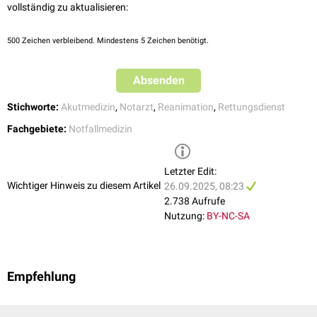
unmittelbaren Umfeld des Einsatzortes oder speziell registrierte
vollständig zu aktualisieren:
Voraushelfer können frühzeitig mit der Wiederbelebung beginnen,
noch bevor der Rettungsdienst eintrifft.
500
Zeichen verbleibend. Mindestens 5 Zeichen benötigt.
Schulung der Bevölkerung in Reanimation: Durch gezielte
Trainingsprogramme für Laien wird sichergestellt, dass möglichst
viele Menschen grundlegende
Erste-Hilfe
- und
Absenden
Reanimationsmaßnahmen
kennen und anwenden können.
Stichworte:
Akutmedizin
,
Notarzt
,
Reanimation
,
Rettungsdienst
Fachgebiete:
Notfallmedizin
Letzter Edit:
Wichtiger Hinweis zu diesem Artikel
26.09.2025, 08:23
2.738 Aufrufe
Nutzung:
BY-NC-SA
Empfehlung