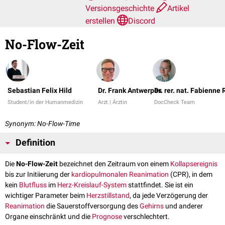
Versionsgeschichte
Artikel
erstellen
Discord
No-Flow-Zeit
Sebastian Felix Hild
Dr. Frank Antwerpes
Dr. rer. nat. Fabienne
Student/in der Humanmedizin
Arzt | Ärztin
DocCheck Team
Synonym: No-Flow-Time
Definition
Die
No-Flow-Zeit
bezeichnet den Zeitraum von einem
Kollapsereignis
bis zur Initiierung der
kardiopulmonalen Reanimation
(CPR), in dem
kein
Blutfluss
im
Herz-Kreislauf-System
stattfindet. Sie ist ein
wichtiger Parameter beim
Herzstillstand
, da jede Verzögerung der
Reanimation
die Sauerstoffversorgung des
Gehirns
und anderer
Organe einschränkt und die
Prognose
verschlechtert.