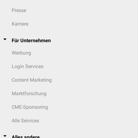
Kopfes und 5
Versorgung
un
Beatmungen
Presse
Schmerzmedika
unwahrscheinliche
Karriere
Überlebenschance
Für Unternehmen
Werbung
Login Services
Content Marketing
Marktforschung
CME-Sponsoring
Alle Services
Alles andere