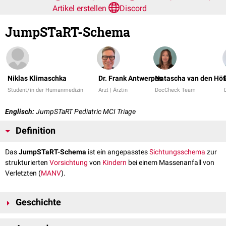
Artikel erstellen
Discord
JumpSTaRT-Schema
Niklas Klimaschka
Dr. Frank Antwerpes
Natascha van den Höf
Student/in der Humanmedizin
Arzt | Ärztin
DocCheck Team
Englisch:
JumpSTaRT Pediatric MCI Triage
Definition
Das
JumpSTaRT-Schema
ist ein angepasstes
Sichtungsschema
zur
strukturierten
Vorsichtung
von
Kindern
bei einem Massenanfall von
Verletzten (
MANV
).
Geschichte
Das JumpSTaRT-Schema wurde erstmals 1995 von Dr. Lou Romig