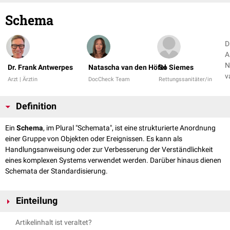
Schema
D
A
N
Dr. Frank Antwerpes
Natascha van den Höfel
So Siemes
v
Arzt | Ärztin
DocCheck Team
Rettungssanitäter/in
Definition
Ein
Schema
, im Plural "Schemata", ist eine strukturierte Anordnung
einer Gruppe von Objekten oder Ereignissen. Es kann als
Handlungsanweisung oder zur Verbesserung der Verständlichkeit
eines komplexen Systems verwendet werden. Darüber hinaus dienen
Schemata der Standardisierung.
Einteilung
Der Begriff wird in der Medizin in verschiedenen Zusammenhängen
Artikelinhalt ist veraltet?
verwendet: