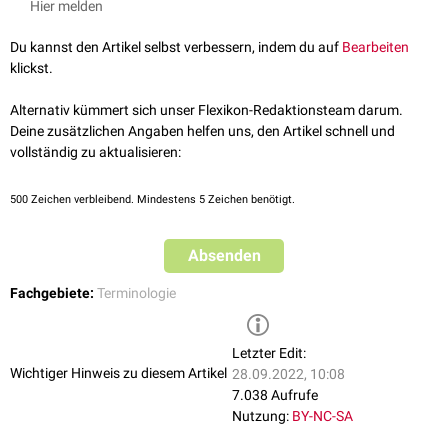
Hier melden
Therapieschemata
Du kannst den Artikel selbst verbessern, indem du auf
Bearbeiten
Ein
Therapieschema
ist eine standardisierte Vorgehensweise bei der
klickst.
Behandlung
einer bestimmten Erkrankung. Beispiele sind:
Alternativ kümmert sich unser Flexikon-Redaktionsteam darum.
7+3-Schema
Deine zusätzlichen Angaben helfen uns, den Artikel schnell und
SMH-Schema
vollständig zu aktualisieren:
SBAR-Schema
HELD-Schema
KISS-Schema
500
Zeichen verbleibend. Mindestens 5 Zeichen benötigt.
Reiber-Schema
ZÖSP-Schema
Absenden
Diagnoseschemata
Fachgebiete:
Terminologie
Diagnoseschemata
vermitteln ein standardisiertes Vorgehen zur
Diagnosefindung, z.B.:
ABCDE-Regel
Letzter Edit:
IPPAF-Schema
Wichtiger Hinweis zu diesem Artikel
28.09.2022, 10:08
SAMPLE-Schema
7.038 Aufrufe
FAST-Test
Nutzung:
BY-NC-SA