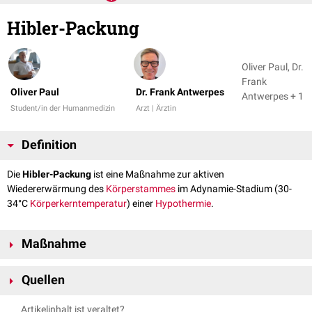
Hibler-Packung
Oliver Paul, Dr.
Frank
Oliver Paul
Dr. Frank Antwerpes
Antwerpes + 1
Student/in der Humanmedizin
Arzt | Ärztin
Definition
Die
Hibler-Packung
ist eine Maßnahme zur aktiven
Wiedererwärmung des
Körperstammes
im Adynamie-Stadium (30-
34°C
Körperkerntemperatur
) einer
Hypothermie
.
Maßnahme
Das medizinische Personal platziert zwei Decken leicht überlappend auf
Quellen
dem Boden und über diese beiden Decken wird eine
Rettungsdecke
platziert. Als nächstes wird der Patient schonend in
Rückenlage
auf
Neitzel und Ladehof. Taktische Medizin: Notfallmedizin und
Artikelinhalt ist veraltet?
diese Konstruktion gelagert. Sollte der Patient nasse Kleidung am Körper