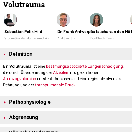
Volutrauma
Sebastian Felix Hild
Dr. Frank Antwerpes
Natascha van den Höf
Student/in der Humanmedizin
Arzt | Ärztin
DocCheck Team
Definition
Ein
Volutrauma
ist eine
beatmungsassoziierte Lungenschädigung
,
die durch Überdehnung der
Alveolen
infolge zu hoher
Atemzugvolumina
entsteht. Auslöser sind eine regionale alveoläre
Dehnung und der
transpulmonale Druck
.
Pathophysiologie
Beatmungsassoziierte Lungenschädigungen sind nicht ausschließlich
Abgrenzung
druckbedingt (
Barotrauma
). Das Volutrauma entsteht durch eine
übermäßige mechanische Dehnung ("strain") des
Lungenparenchyms
Das Barotrauma bezeichnet klinisch eine beatmungsassoziierte
infolge erhöhter transpulmonaler Drücke ("stress"). Besonders relevant