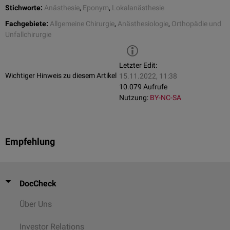
Stichworte:
Anästhesie
,
Eponym
,
Lokalanästhesie
Fachgebiete:
Allgemeine Chirurgie
,
Anästhesiologie
,
Orthopädie und
Unfallchirurgie
Letzter Edit:
Wichtiger Hinweis zu diesem Artikel
15.11.2022, 11:38
10.079 Aufrufe
Nutzung:
BY-NC-SA
Empfehlung
DocCheck
Über Uns
Investor Relations