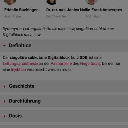
Fridolin Bachinger
Dr. rer. nat. Janica Nolte
Dr. Frank Antwerpes
Arzt | Ärztin
DocCheck Team
Arzt | Ärztin
Synonyme: Leitungsanästhesie nach Low, singulärer subkutaner
Digitalblock nach Low
Definition
Der
singuläre subkutane Digitalblock
, kurz
SDB
, ist eine
Leitungsanästhesie
an der
Palmarseite
des
Fingerbasis
, bei der nur
eine
Injektion
verabreicht werden muss.
Geschichte
Diese Art der Anästhesie wurde zum ersten Mal im Jahr 1997 durch C. K.
Durchführung
Low beschrieben.
Mit einer dünnen
Kanüle
wird der Finger palmar an der
Grundgliedfurche
Dosis
punktiert. Nun wird das
Lokalanästhetikum
subkutan
injiziert, wodurch
die beugeseitigen
Nervi digitales palmares proprii
betäubt werden.
Die Injektion erfolgt mit drei Milliliter einer 1%igen
Mepivacain
-Lösung.